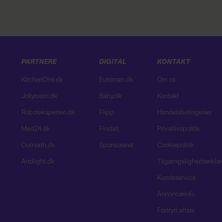
PARTNERE
DIGITAL
KONTAKT
KitchenOne.dk
Euroman.dk
Om os
Jollyroom.dk
Baby.dk
Kontakt
Roboteksperten.dk
Flipp
Handelsbetingelser
Med24.dk
Findalt
Privatlivspolitik
Outnorth.dk
Sponsoreret
Cookiepolitik
Andlight.dk
Tilgængelighedserklæ
Kundeservice
Annoncørinfo
Fortryd aftale