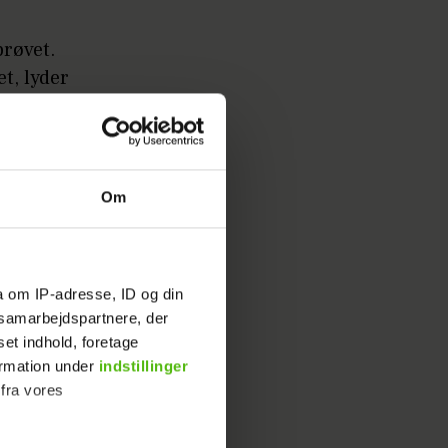
prøvet.
et, lyder
r de om
Om
de på de
a om IP-adresse, ID og din
s samarbejdspartnere, der
set indhold, foretage
ormation under
indstillinger
-stjernen
 fra vores