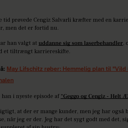
ke tid prøvede Cengiz Salvarli kræfter med en karr
r, men det er fortid nu.
har han valgt at
uddanne sig som laserbehandler
, 
d et tiltrængt karriereskifte.
å:
May Lifschitz røber: Hemmelig plan til "Vil
inalen
 han i nyeste episode af
"Geggo og Cengiz - Helt Æ
vigtigt, at der er mange kunder, men jeg har også 
se, når jeg er der. Jeg har det sygt godt med det, s
 suppleret af sin hustru: