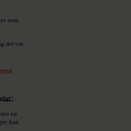
iere som
og det var
d med
rligt"
.
bare en
iger han