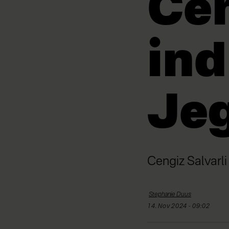
Ce
ind
Jeg
Cengiz Salvarli 
Stephanie
Duus
14. Nov 2024 - 09:02