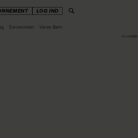
ONNEMENT
LOG IND
ig
Eurowoman
Vores Børn
Annonce