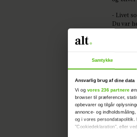
- Livet s
Du var he
den kont
Samtykke
Ansvarlig brug af dine data
- Nej, je
Vi og
vores 236 partnere
øns
browser til præferencer, stat
sociale 
opbevarer og tilgår oplysning
annonce- og indholdsmåling,
Foruden 
og i vores persondatapolitik. 
også and
"Cookiedeklaration", eller ved