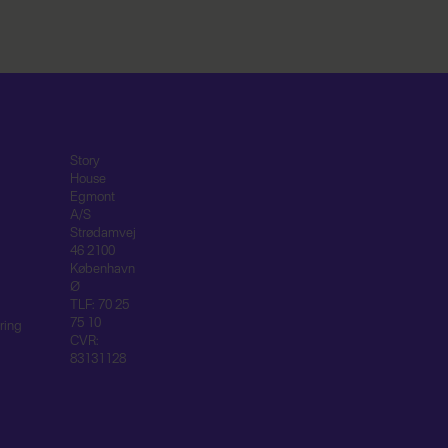
Story
House
Egmont
A/S
Strødamvej
46 2100
København
Ø
TLF: 70 25
75 10
ring
CVR:
83131128