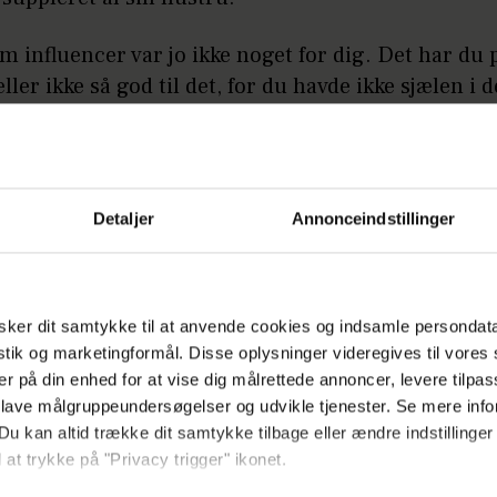
om influencer var jo ikke noget for dig. Det har du 
ller ikke så god til det, for du havde ikke sjælen i d
ante melding fra Stephanie Salvarli.
LÆS OGSÅ
Afslører uventet forbindelse: Nu tale
Detaljer
Annonceindstillinger
kærligheden
g hadede det, slår Cengiz fast om sit tidligere arbej
ker dit samtykke til at anvende cookies og indsamle persondat
istik og marketingformål. Disse oplysninger videregives til vore
medier.
er på din enhed for at vise dig målrettede annoncer, levere tilpas
 lave målgruppeundersøgelser og udvikle tjenester. Se mere inf
sit nye arbejde som laserbehandler har "Bryggen"
Du kan altid trække dit samtykke tilbage eller ændre indstillinger
re forretningseventyr bag sig.
 at trykke på "Privacy trigger" ikonet.