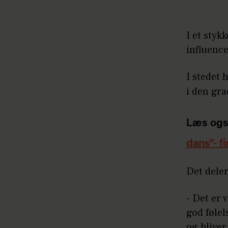
I et styk
influence
I stedet 
i den gra
Læs ogs
dans"- f
Det deler
- Det er 
god følel
og bliver