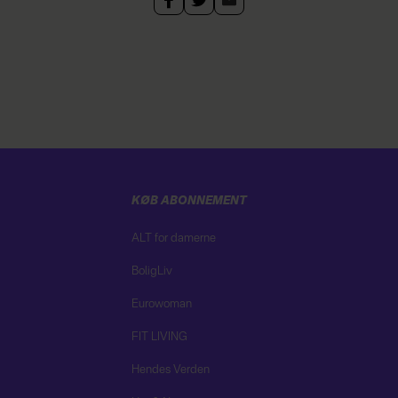
KØB ABONNEMENT
ALT for damerne
BoligLiv
Eurowoman
FIT LIVING
Hendes Verden