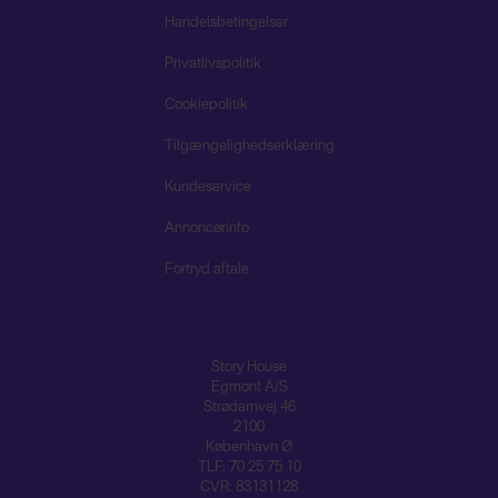
Handelsbetingelser
Privatlivspolitik
Cookiepolitik
Tilgængelighedserklæring
Kundeservice
Annoncørinfo
Fortryd aftale
Story House
Egmont A/S
Strødamvej 46
2100
København Ø
TLF: 70 25 75 10
CVR: 83131128