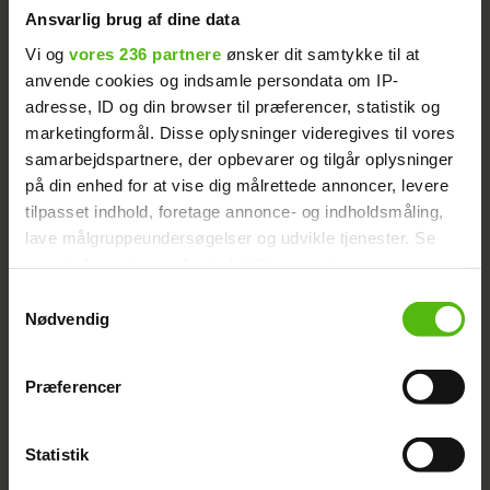
Ansvarlig brug af dine data
- Det er din prioritet at have Nadja H
Vi og
vores 236 partnere
ønsker dit samtykke til at
anvende cookies og indsamle persondata om IP-
herind, forklarer Patricia.
adresse, ID og din browser til præferencer, statistik og
marketingformål. Disse oplysninger videregives til vores
Amalie Szigethy indrømmer
Læs også:
samarbejdspartnere, der opbevarer og tilgår oplysninger
på din enhed for at vise dig målrettede annoncer, levere
mediestunt
tilpasset indhold, foretage annonce- og indholdsmåling,
lave målgruppeundersøgelser og udvikle tjenester. Se
mere information under
indstillinger
og i vores
Annonce
persondatapolitik. Du kan altid trække dit samtykke
Samtykkevalg
tilbage eller ændre indstillinger fra vores
Nødvendig
"Cookiedeklaration", eller ved at trykke på "Privacy
trigger" ikonet.
Præferencer
Dine valg anvendes på hele websitet.
Statistik
Vi ønsker dit samtykke til at indsamle og bruge data for