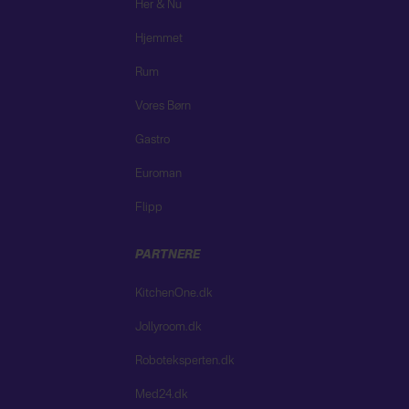
Her & Nu
Hjemmet
Rum
Vores Børn
Gastro
Euroman
Flipp
PARTNERE
KitchenOne.dk
Jollyroom.dk
Roboteksperten.dk
Med24.dk