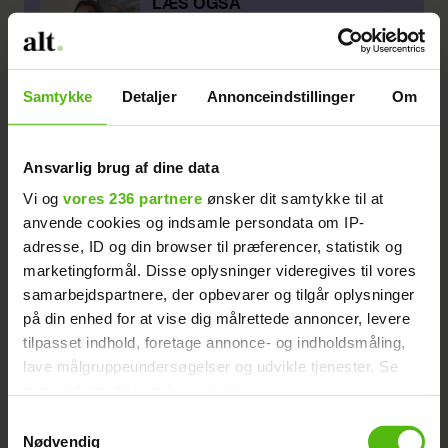
LÆS OGSÅ
Knækket af kommentarer: Gravid
'Ex on the Beach'-stjerne
bodyshamet
Samtykke
Detaljer
Annonceindstillinger
Om
Her lyder det blandt andet, at hun to døgn
havde veer hvert tiende minut, og at hun
Ansvarlig brug af dine data
var i aktiv fødsel i 21 timer, før vidunderet
Vi og
vores 236 partnere
ønsker dit samtykke til at
kom til verden.
anvende cookies og indsamle persondata om IP-
adresse, ID og din browser til præferencer, statistik og
- Fire timers søvn på tre dage. Ingen mad
marketingformål. Disse oplysninger videregives til vores
eller drikke, da alt blev kastet op de sidste
samarbejdspartnere, der opbevarer og tilgår oplysninger
21 timer af fødslen, skriver den nybagte
på din enhed for at vise dig målrettede annoncer, levere
mor og fortsætter:
tilpasset indhold, foretage annonce- og indholdsmåling,
lave målgruppeundersøgelser og udvikle tjenester. Se
- Smertestillende blev taget fra mig, da
mere information under
indstillinger
og i vores
persondatapolitik. Du kan altid trække dit samtykke
han ikke ville arbejde med veerne, og det
Samtykkevalg
tilbage eller ændre indstillinger fra vores
Nødvendig