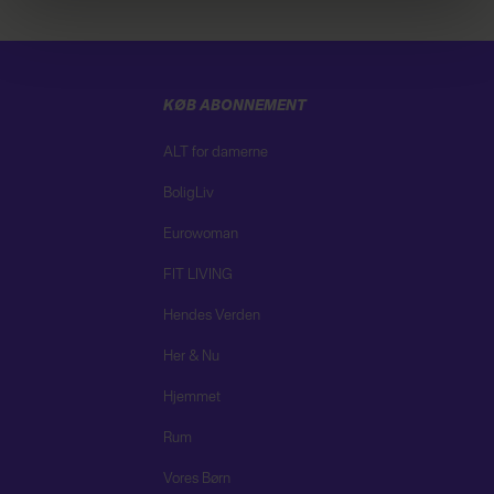
dine personoplysninger i forbindelse hermed i både
vores
privatlivspolitik
og
cookiepolitik
.
KØB ABONNEMENT
ALT for damerne
BoligLiv
Eurowoman
FIT LIVING
Hendes Verden
Her & Nu
Hjemmet
Rum
Vores Børn