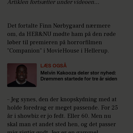
Artiklen fortsætter under videoen...
Det fortalte Finn Nørbygaard nærmere
om, da HER&NU mødte ham på den røde
løber til premieren på horrorfilmen
”Companion” i MovieHouse i Hellerup.
LÆS OGSÅ
Melvin Kakooza deler stor nyhed:
Drømmen startede for tre år siden
– Jeg synes, den der knopskydning med at
holde foredrag er meget passende. For 25
år i showbiz er jo fedt. Eller 60. Men nu
skal man et andet sted hen, og det passer
mig rigtig godt. Jeg er en gammel