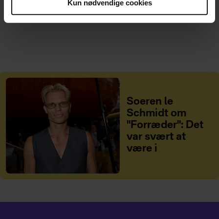
Kun nødvendige cookies
Du kan til enhver tid trække dit samtykke tilbage via
linket i vores cookiepolitik. Du kan læse mere om vores
brug af cookies, samarbejdspartnere og behandling af
dine personoplysninger i forbindelse hermed i både
vores
privatlivspolitik
og
cookiepolitik
.
Soeren le
Schmidt om
"Forræder": Det
var svært at
være i