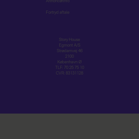
Annoncørinfo
Fortryd aftale
Story House
Egmont A/S
Strødamvej 46
2100
København Ø
TLF: 70 25 75 10
CVR: 83131128