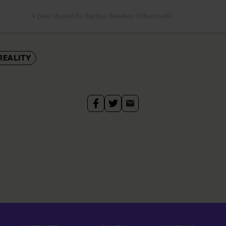
A post shared by Bartise Bowden (@bartiseb)
REALITY