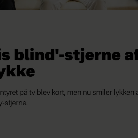
is blind'-stjerne a
ykke
yret på tv blev kort, men nu smiler lykken al
y-stjerne.