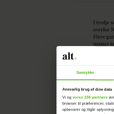
I tredje 
overfor 
Flere gan
massiv k
Læs ogs
Samtykke
Nu er lyk
han sin n
hans mang
Ansvarlig brug af dine data
Vi og
vores 236 partnere
øns
browser til præferencer, stat
Læs ogs
opbevarer og tilgår oplysning