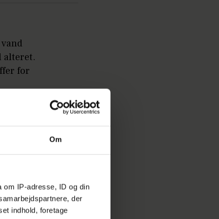
t vand
alteret.
ffer for
r nyt
Om
fslører
chokerer
t far.
a om IP-adresse, ID og din
s samarbejdspartnere, der
set indhold, foretage