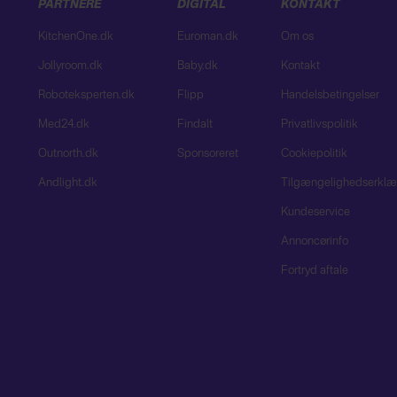
PARTNERE
DIGITAL
KONTAKT
KitchenOne.dk
Euroman.dk
Om os
Jollyroom.dk
Baby.dk
Kontakt
Roboteksperten.dk
Flipp
Handelsbetingelser
Med24.dk
Findalt
Privatlivspolitik
Outnorth.dk
Sponsoreret
Cookiepolitik
Andlight.dk
Tilgængelighedserklæ
Kundeservice
Annoncørinfo
Fortryd aftale