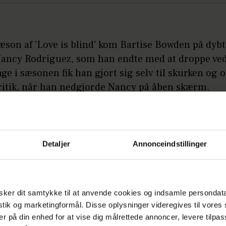
sæson af 'Love is blind' kom Bartise Bowden på dyb
Nancy Rodriguez, som han endte med at droppe ved 
ge i sæsonen fik han gjort sig selv til skurken og o
ritik, når han nedgjorde Nancy på åben skærm.
å:
Efter anklage om dyremishandling: Nu er de
Detaljer
Annonceindstillinger
ken dog vendt for reality-fyren, og på Instagram a
ye store kærlighed. Men det er en kærlighed, der 
e følgere. Det viser sig nemlig, at Bartise er bleve
ker dit samtykke til at anvende cookies og indsamle persondat
istik og marketingformål. Disse oplysninger videregives til vore
å:
Irina i chok over scanning
er på din enhed for at vise dig målrettede annoncer, levere tilpas