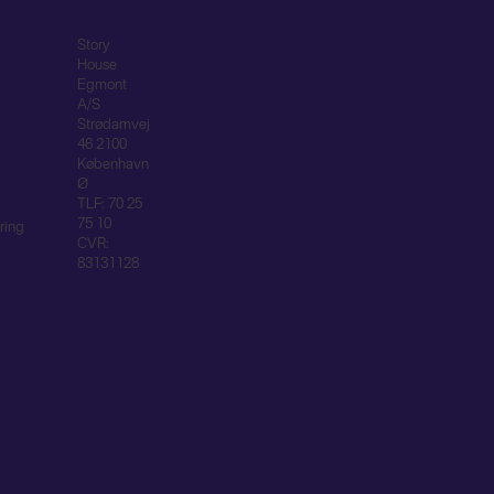
Story
House
Egmont
A/S
Strødamvej
46 2100
København
Ø
TLF: 70 25
75 10
ring
CVR:
83131128