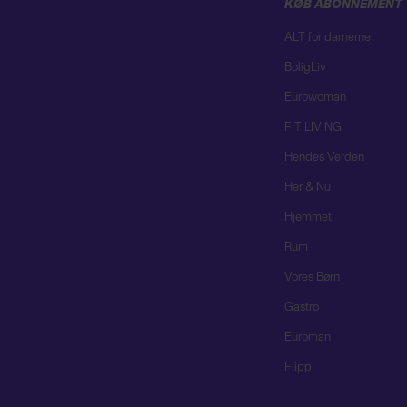
KØB ABONNEMENT
ALT for damerne
BoligLiv
Eurowoman
FIT LIVING
Hendes Verden
Her & Nu
Hjemmet
Rum
Vores Børn
Gastro
Euroman
Flipp