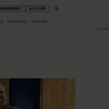
ONNEMENT
LOG IND
ig
Eurowoman
Vores Børn
Annonce