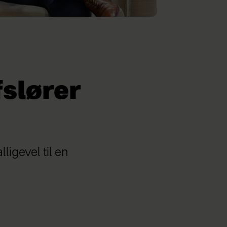
fslører
ligevel til en