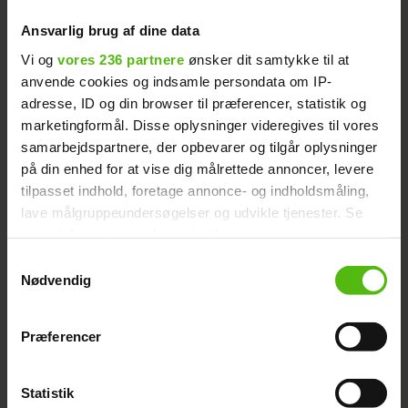
indsats hos Viaplay og ønsker hende alt det
Ansvarlig brug af dine data
bedste fremover.
Vi og
vores 236 partnere
ønsker dit samtykke til at
anvende cookies og indsamle persondata om IP-
De første tre afsnit af "Paradise Hotel"
adresse, ID og din browser til præferencer, statistik og
sæson 21 kan ses på Viaplay 1. januar
marketingformål. Disse oplysninger videregives til vores
klokken 00.01.
samarbejdspartnere, der opbevarer og tilgår oplysninger
på din enhed for at vise dig målrettede annoncer, levere
tilpasset indhold, foretage annonce- og indholdsmåling,
5 hjerter til ’Vejen hjem’:
Læs også:
lave målgruppeundersøgelser og udvikle tjenester. Se
mere information under
indstillinger
og i vores
”Nikolaj Lie Kaas er rørende og
persondatapolitik. Du kan altid trække dit samtykke
Samtykkevalg
overbevisende”
tilbage eller ændre indstillinger fra vores
Nødvendig
"Cookiedeklaration", eller ved at trykke på "Privacy
trigger" ikonet.
Præferencer
Dine valg anvendes på hele websitet.
REALITY
OLIVIA SALO
PARADISE HOTEL
Statistik