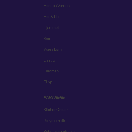
Hendes Verden
Her & Nu
Hjemmet
Rum
Vores Børn
Gastro
Euroman
Flipp
PARTNERE
KitchenOne.dk
Jollyroom.dk
Roboteksperten.dk