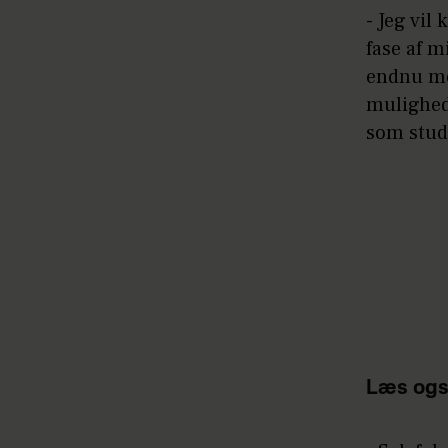
- Jeg vil
fase af m
endnu me
mulighed
som stud
Læs ogs