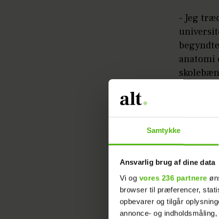
- Jeg træ
universi
begyndte
anatomi o
skolebænk
Men denn
Samtykke
Ansvarlig brug af dine data
Vi og
vores 236 partnere
øns
- Hvert e
browser til præferencer, stat
studierne
opbevarer og tilgår oplysning
eventyr 
annonce- og indholdsmåling,