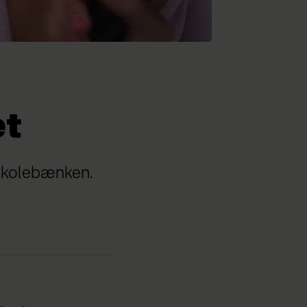
et
å skolebænken.