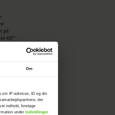
e
or
t på
e til?".
her
Om
a om IP-adresse, ID og din
ed i
s samarbejdspartnere, der
er! Mit
set indhold, foretage
ar jeg
ormation under
indstillinger