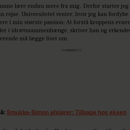
 kunne lære endnu mere fra mig. Derfor starter jeg
in rejse. Universitetet venter, hvor jeg kan fordyb
re i min største passion: At forstå kroppens evne
er i idrætssammenhænge, skriver han og erkender
erende må lægge livet om.
Annonce
å:
Smukke-Simon afslører: Tilbage hos eksen