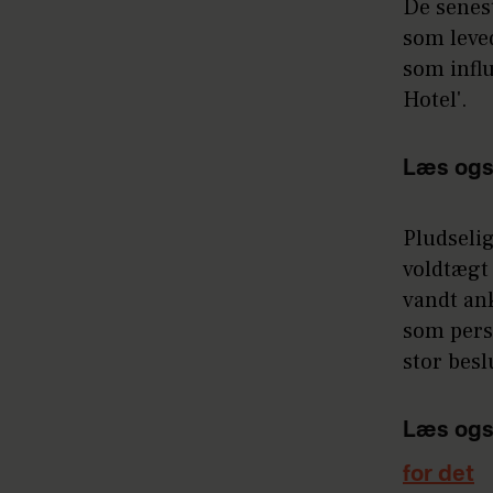
De senest
som leved
som influ
Hotel'.
Læs ogs
Pludselig
voldtægt
vandt an
som pers
stor besl
Læs ogs
for det