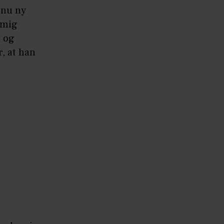
 nu ny
e mig
r og
, at han