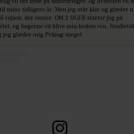
gelig vil det byde på udfordringer, og livsstilen vil
 til mine tidligere år. Men jeg står klar og glæder 
til rejsen, der venter. OM 2 UGER starter jeg på
etet, og bøgerne vil blive min bedste ven. Studieti
g jeg glæder mig f*cking meget.