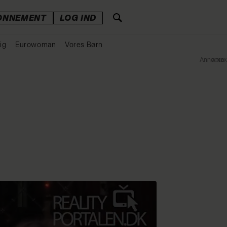
ONNEMENT
LOG IND
ig
Eurowoman
Vores Børn
Annonce