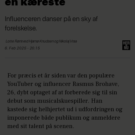
en kæreste
Influenceren danser på en sky af
forelskelse.
Lotte Røntved Hjarnø
Knudsen og Nikolaj Vraa
6. Feb 2025 - 20:15
For præcis et år siden var den populære
YouTuber og influencer Rasmus Brohave,
26, dybt optaget af at forberede sig til sin
debut som musicalskuespiller. Han
kastede sig helhjertet ud i udfordringen og
imponerede både publikum og anmeldere
med sit talent på scenen.