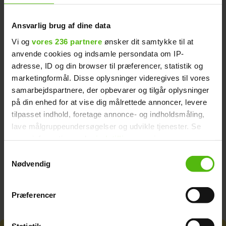
digitale stjerner. Og nu kan han altså føje
kærligheden til listen over de mange ting,
Ansvarlig brug af dine data
der går godt i hans liv.
Vi og
vores 236 partnere
ønsker dit samtykke til at
anvende cookies og indsamle persondata om IP-
adresse, ID og din browser til præferencer, statistik og
KENDTE
marketingformål. Disse oplysninger videregives til vores
samarbejdspartnere, der opbevarer og tilgår oplysninger
på din enhed for at vise dig målrettede annoncer, levere
tilpasset indhold, foretage annonce- og indholdsmåling,
lave målgruppeundersøgelser og udvikle tjenester. Se
mere information under
indstillinger
og i vores
persondatapolitik. Du kan altid trække dit samtykke
Samtykkevalg
tilbage eller ændre indstillinger fra vores
Nødvendig
"Cookiedeklaration", eller ved at trykke på "Privacy
trigger" ikonet.
Præferencer
Dine valg anvendes på hele websitet.