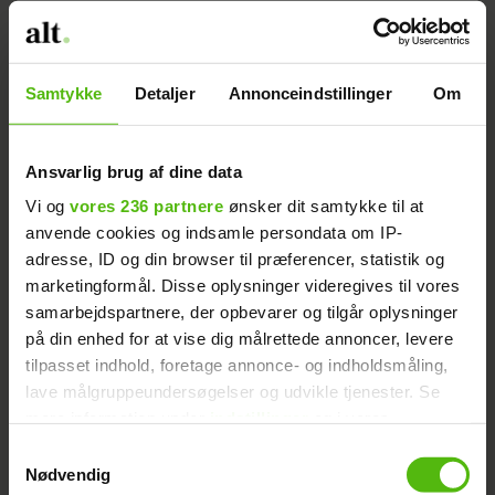
Samtykke
Detaljer
Annonceindstillinger
Om
Ansvarlig brug af dine data
Vi og
vores 236 partnere
ønsker dit samtykke til at
Sebastian
Læs også:
"Landmand"-
anvende cookies og indsamle persondata om IP-
adresse, ID og din browser til præferencer, statistik og
afslører: Kyssede på kroen
marketingformål. Disse oplysninger videregives til vores
samarbejdspartnere, der opbevarer og tilgår oplysninger
på din enhed for at vise dig målrettede annoncer, levere
- Det er et program, hvor man kommer tæt
tilpasset indhold, foretage annonce- og indholdsmåling,
på mig. Det er jo aldrig sjovt at få lavet
lave målgruppeundersøgelser og udvikle tjenester. Se
sådan en operation, og jeg var helt færdig
mere information under
indstillinger
og i vores
efter, tilføjer hun og fortæller, at tiden
persondatapolitik. Du kan altid trække dit samtykke
Samtykkevalg
tilbage eller ændre indstillinger fra vores
efter sin operation var 'forfærdelig', fordi
Nødvendig