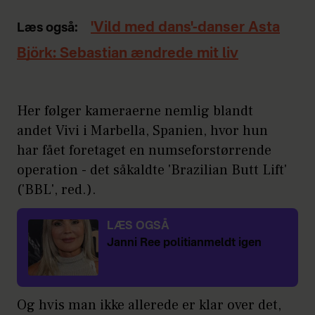
'Vild med dans'-danser Asta
Læs også:
Björk: Sebastian ændrede mit liv
Her følger kameraerne nemlig blandt
andet Vivi i Marbella, Spanien, hvor hun
har fået foretaget en numseforstørrende
operation - det såkaldte 'Brazilian Butt Lift'
('BBL', red.).
LÆS OGSÅ
Janni Ree politianmeldt igen
Og hvis man ikke allerede er klar over det,