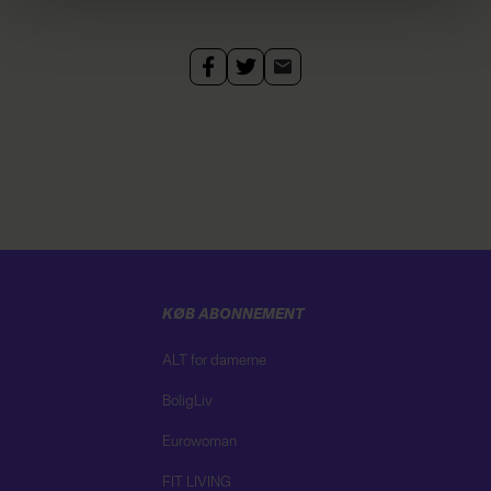
dine personoplysninger i forbindelse hermed i både
vores
privatlivspolitik
og
cookiepolitik
.
KØB ABONNEMENT
ALT for damerne
BoligLiv
Eurowoman
FIT LIVING