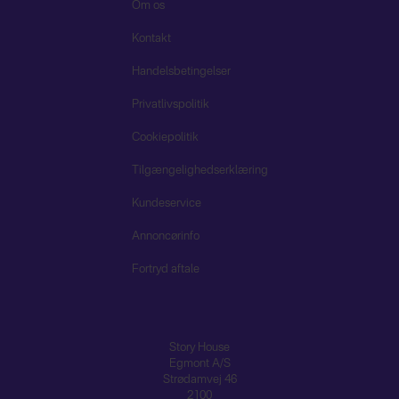
Om os
Kontakt
Handelsbetingelser
Privatlivspolitik
Cookiepolitik
Tilgængelighedserklæring
Kundeservice
Annoncørinfo
Fortryd aftale
Story House
Egmont A/S
Strødamvej 46
2100