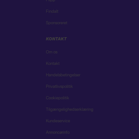
Flipp
Findalt
Sponsoreret
KONTAKT
Om os
Kontakt
Handelsbetingelser
Privatlivspolitik
Cookiepolitik
Tilgængelighedserklæring
Kundeservice
Annoncørinfo