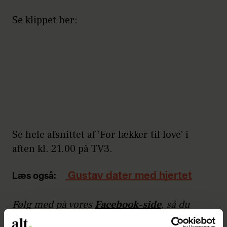
Se klippet her:
Se hele afsnittet af ’For lækker til love’ i
aften kl. 21.00 på TV3.
Gustav dater med hjertet
Læs også:
Følg med på vores
Facebook-side
, så du
hele tiden er opdateret med nyheder fra