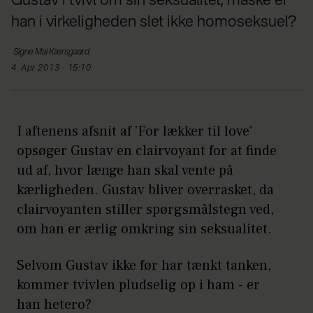
Gustav i tvivl om sin seksualitet, måske er
han i virkeligheden slet ikke homoseksuel?
Signe
Mai Kærsgaard
4. Apr 2013 - 15:10
I aftenens afsnit af 'For lækker til love'
opsøger Gustav en clairvoyant for at finde
ud af, hvor længe han skal vente på
kærligheden. Gustav bliver overrasket, da
clairvoyanten stiller spørgsmålstegn ved,
om han er ærlig omkring sin seksualitet.
Selvom Gustav ikke før har tænkt tanken,
kommer tvivlen pludselig op i ham - er
han hetero?