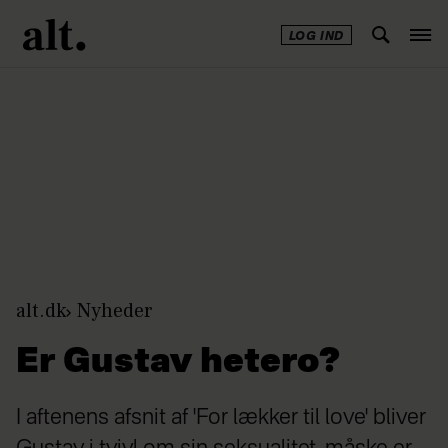
LOG IND
Annonce
alt.dk
Nyheder
Er Gustav hetero?
I aftenens afsnit af 'For lækker til love' bliver