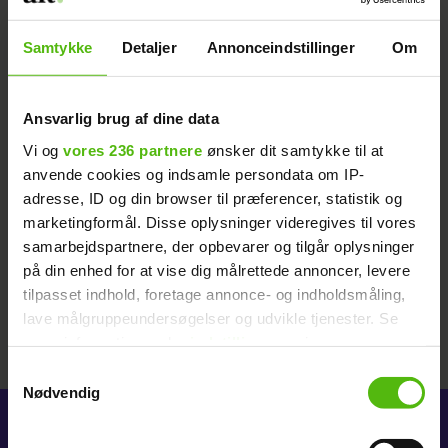
diverse reality-programmer og kendisser.
Samtykke
Detaljer
Annonceindstillinger
Om
NYHEDER
REALITY
Ansvarlig brug af dine data
GUSTAV OG LINSE PÅ UDEBANE
Vi og
vores 236 partnere
ønsker dit samtykke til at
anvende cookies og indsamle persondata om IP-
adresse, ID og din browser til præferencer, statistik og
marketingformål. Disse oplysninger videregives til vores
samarbejdspartnere, der opbevarer og tilgår oplysninger
på din enhed for at vise dig målrettede annoncer, levere
tilpasset indhold, foretage annonce- og indholdsmåling,
lave målgruppeundersøgelser og udvikle tjenester. Se
mere information under
indstillinger
og i vores
persondatapolitik. Du kan altid trække dit samtykke
Samtykkevalg
tilbage eller ændre indstillinger fra vores
Nødvendig
"Cookiedeklaration", eller ved at trykke på "Privacy
trigger" ikonet.