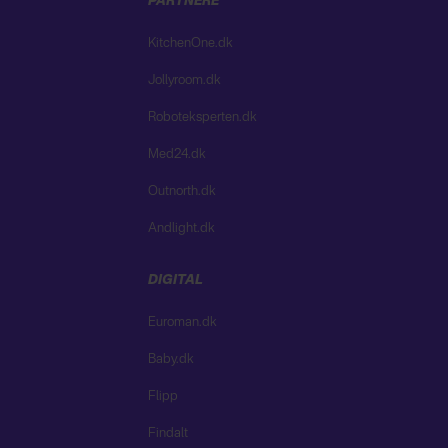
PARTNERE
KitchenOne.dk
Jollyroom.dk
Roboteksperten.dk
Med24.dk
Outnorth.dk
Andlight.dk
DIGITAL
Euroman.dk
Baby.dk
Flipp
Findalt