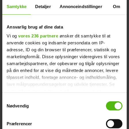
'6 på date' har ændret folks syn
Samtykke
Detaljer
Annonceindstillinger
Om
Mange af de henvendelser, som Kia får fra
Ansvarlig brug af dine data
fyrene, lyder på, at hun er en smuk og pæn
Vi og
vores 236 partnere
ønsker dit samtykke til at
pige, der dog er 'blondine-dum'. Men det
anvende cookies og indsamle persondata om IP-
er hverken noget hun kan eller vil lave om
adresse, ID og din browser til præferencer, statistik og
på.
marketingformål. Disse oplysninger videregives til vores
samarbejdspartnere, der opbevarer og tilgår oplysninger
- Man skal ikke lave om på sig selv, men
på din enhed for at vise dig målrettede annoncer, levere
være den person man er - og blive elsket
tilpasset indhold, foretage annonce- og indholdsmåling,
som den person. Jeg har det med at sige
lave målgruppeundersøgelser og udvikle tjenester. Se
mere information under
indstillinger
og i vores
nogen sjove ting engang i mellem, men det
persondatapolitik. Du kan altid trække dit samtykke
er sådan, jeg er. Folk plejer at grine af det
Samtykkevalg
tilbage eller ændre indstillinger fra vores
Nødvendig
og synes, det er meget sjovt. Men efter min
"Cookiedeklaration", eller ved at trykke på "Privacy
deltagelse i '6 på date' har mange henvendt
trigger" ikonet.
Præferencer
sig og fortalt, at de virkelig er blevet