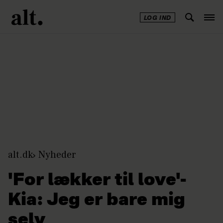
LOG IND
Annonce
alt.dk
Nyheder
'For lækker til love'-
Kia: Jeg er bare mig
selv