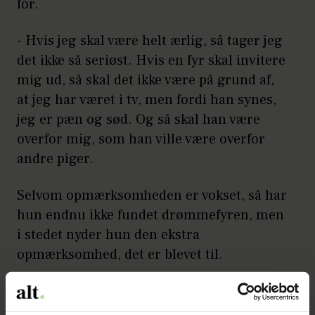
for.
- Hvis jeg skal være helt ærlig, så tager jeg
det ikke så seriøst. Hvis en fyr skal invitere
mig ud, så skal det ikke være på grund af,
at jeg har været i tv, men fordi han synes,
jeg er pæn og sød. Og så skal han være
overfor mig, som han ville være overfor
andre piger.
Selvom opmærksomheden er vokset, så har
hun endnu ikke fundet drømmefyren, men
i stedet nyder hun den ekstra
opmærksomhed, det er blevet til.
Party-Kamil vender tilbage
Læs også: