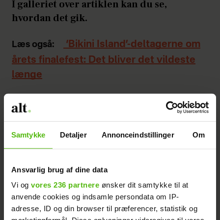
I galleriet over artiklen kan du se,
hvordan det gik.
‘Bikini Island’-deltagerne om
Læs også:
årets finalefest: Det bliver det vildeste
længe
‘Bikini Island’-vindere raser:
Læs også:
Præmien er til grin
Samtykke
Detaljer
Annonceindstillinger
Om
SE KLIPPET: ‘Bikini Island’-Wetter i
dating-program
Ansvarlig brug af dine data
Følg med på vores
Facebook-side
og vores
Vi og
vores 236 partnere
ønsker dit samtykke til at
anvende cookies og indsamle persondata om IP-
Instagram
, så du hele tiden er opdateret
adresse, ID og din browser til præferencer, statistik og
med nyheder fra diverse reality-