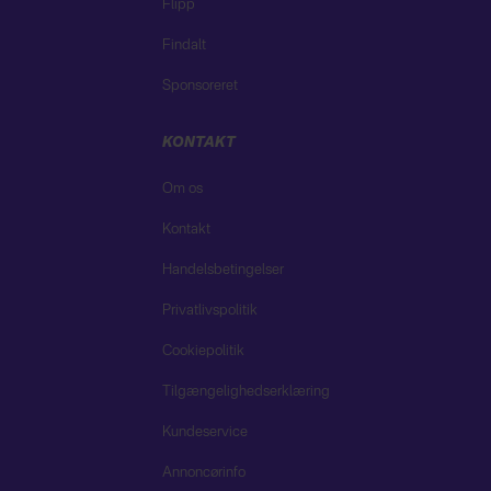
Flipp
Findalt
Sponsoreret
KONTAKT
Om os
Kontakt
Handelsbetingelser
Privatlivspolitik
Cookiepolitik
Tilgængelighedserklæring
Kundeservice
Annoncørinfo