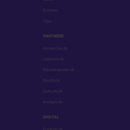
Euroman
Flipp
PARTNERE
KitchenOne.dk
Jollyroom.dk
Roboteksperten.dk
Med24.dk
Outnorth.dk
Andlight.dk
DIGITAL
Euroman.dk