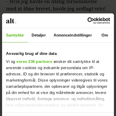
- Hvis jeg havde en dårlig fornemmelse
med at åbne brevet, havde jeg nedlagt veto!
Psykisk hårdt spil
Annonce
Samtykke
Detaljer
Annonceindstillinger
Om
Ansvarlig brug af dine data
Vi og
vores 236 partnere
ønsker dit samtykke til at
anvende cookies og indsamle persondata om IP-
adresse, ID og din browser til præferencer, statistik og
marketingformål. Disse oplysninger videregives til vores
Mange af deltagerne følte, at det var en
samarbejdspartnere, der opbevarer og tilgår oplysninger
på din enhed for at vise dig målrettede annoncer, levere
test, der kom meget tæt på dem selv. Flere
tilpasset indhold, foretage annonce- og indholdsmåling,
gav udtryk for, at et sådant brev ville de
lave målgruppeundersøgelser og udvikle tjenester. Se
læse op med familie og venner - og ikke for
mere information under
indstillinger
og i vores
rullende kameraer. Selvom udfordringen