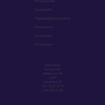
Privatlivspolitik
Cookiepolitik
Tilgængelighedserklæring
Kundeservice
Annoncørinfo
Fortryd aftale
Story House
Egmont A/S
Strødamvej 46
2100
København Ø
TLF: 70 25 75 10
CVR: 83131128