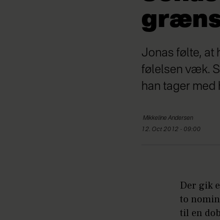
græn
Jonas følte, at
følelsen væk. S
han tager med h
Mikkeline
Andersen
12. Oct 2012 - 09:00
Der gik e
to nomine
til en do