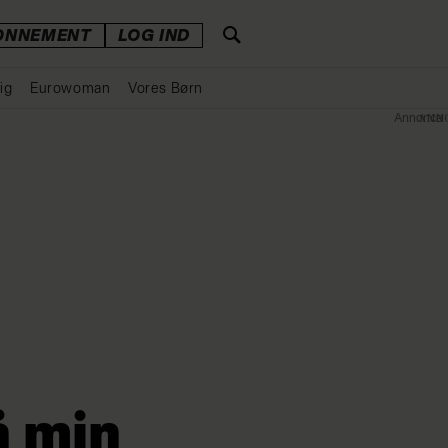
ONNEMENT
LOG IND
ig
Eurowoman
Vores Børn
Annonce
å min