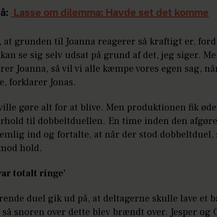
å:
Lasse om dilemma: Havde set det komme
r, at grunden til Joanna reagerer så kraftigt er, for
kan se sig selv udsat på grund af det, jeg siger. M
arer Joanna, så vil vi alle kæmpe vores egen sag, når
e, forklarer Jonas.
ville gøre alt for at blive. Men produktionen fik ød
forhold til dobbeltduellen. En time inden den afgør
mlig ind og fortalte, at når der stod dobbeltduel, 
 mod hold.
var totalt ringe'
ende duel gik ud på, at deltagerne skulle lave et bå
, så snoren over dette blev brændt over. Jesper og 