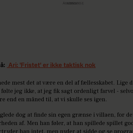
Annonce
å:
Ari: 'Fristet' er ikke taktisk nok
nede mest det at være en del af fællesskabet. Lige d
 følte jeg ikke, at jeg fik sagt ordenligt farvel - sel
e end en måned til, at vi skulle ses igen.
ede dog at finde sin egen grænse i villaen, for de
rheden af. Men han føler, at han spillede spillet go
ortryder han intet, men nyder at sidde og se prog