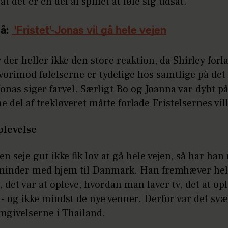
t det er en del af spillet at føle sig udsat.
å:
'Fristet'-Jonas vil gå hele vejen
 der heller ikke den store reaktion, da Shirley forl
orimod følelserne er tydelige hos samtlige på det 
Jonas siger farvel. Særligt Bo og Joanna var dybt p
e del af trekløveret måtte forlade Fristelsernes vill
plevelse
n seje gut ikke fik lov at gå hele vejen, så har ha
 minder med hjem til Danmark. Han fremhæver hel
, det var at opleve, hvordan man laver tv, det at op
- og ikke mindst de nye venner. Derfor var det svæ
mgivelserne i Thailand.