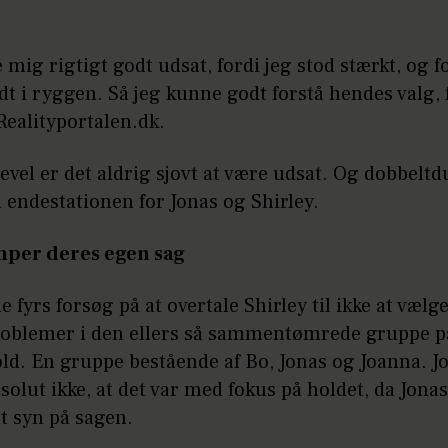
te mig rigtigt godt udsat, fordi jeg stod stærkt, og f
t i ryggen. Så jeg kunne godt forstå hendes valg, 
 Realityportalen.dk.
evel er det aldrig sjovt at være udsat. Og dobbeltd
 endestationen for Jonas og Shirley.
mper deres egen sag
 fyrs forsøg på at overtale Shirley til ikke at væl
roblemer i den ellers så sammentømrede gruppe p
old. En gruppe bestående af Bo, Jonas og Joanna. 
olut ikke, at det var med fokus på holdet, da Jona
it syn på sagen.