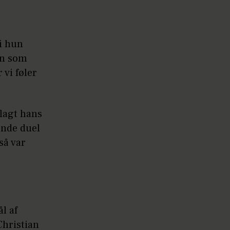
di hun
en som
 vi føler
elagt hans
ende duel
så var
l af
Christian