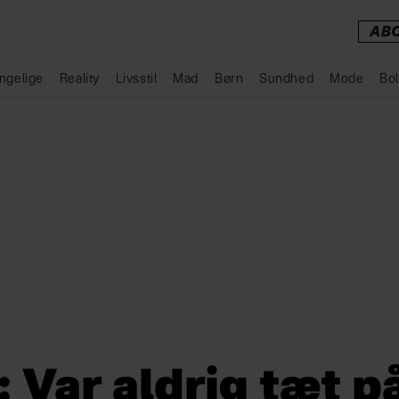
AB
ngelige
Reality
Livsstil
Mad
Børn
Sundhed
Mode
Bol
Annonce
 Var aldrig tæt p