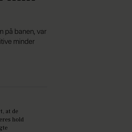
m på banen, var
itive minder
t, at de
deres hold
gte