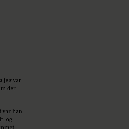
a jeg var
vom der
t var han
dt, og
rammet,