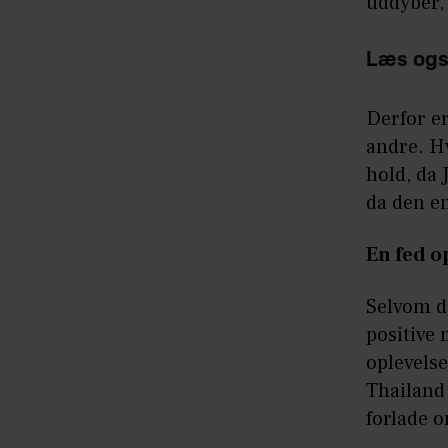
uddyber, a
Læs ogs
Derfor er
andre. Hv
hold, da 
da den en
En fed o
Selvom de
positive
oplevelse
Thailand 
forlade o