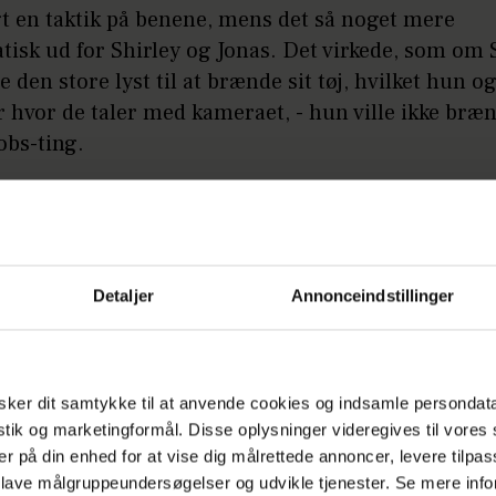
gt en taktik på benene, mens det så noget mere
isk ud for Shirley og Jonas. Det virkede, som om 
e den store lyst til at brænde sit tøj, hvilket hun o
r hvor de taler med kameraet, - hun ville ikke bræ
obs-ting.
Annonce
Detaljer
Annonceindstillinger
ker dit samtykke til at anvende cookies og indsamle persondat
å:
Frustreret 'Fristet'-Maria
istik og marketingformål. Disse oplysninger videregives til vore
er på din enhed for at vise dig målrettede annoncer, levere tilpas
es, Shirley var totalt ringe, og hendes tilgang til o
 lave målgruppeundersøgelser og udvikle tjenester. Se mere inf