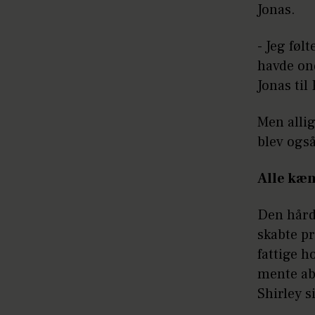
Jonas.
- Jeg føl
havde ond
Jonas til
Men allig
blev også
Alle kæ
Den hårde
skabte p
fattige h
mente abs
Shirley s