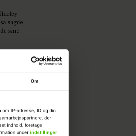
Shirley
gså sagde
nde sine
Om
a om IP-adresse, ID og din
s samarbejdspartnere, der
set indhold, foretage
pgaven
ormation under
indstillinger