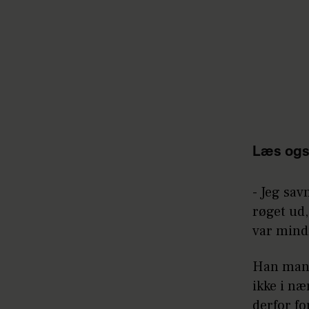
Læs ogs
- Jeg sav
røget ud,
var mindr
Han mangl
ikke i næ
derfor f