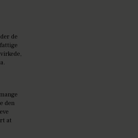
ader de
fattige
åvirkede,
a.
n mange
e den
leve
rt at