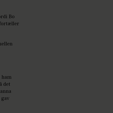
ordi Bo
fortæller
uellen
ge ham
å det
Joanna
s gav