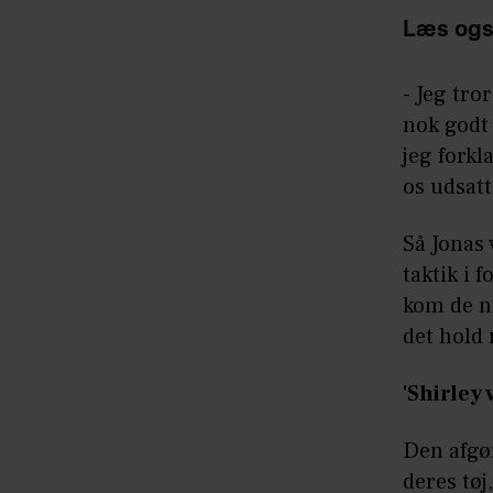
Læs ogs
- Jeg tro
nok godt 
jeg forkl
os udsatt
Så Jonas 
taktik i 
kom de ne
det hold
'Shirley 
Den afgør
deres tøj