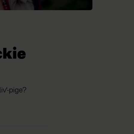
ckie
liv'-pige?