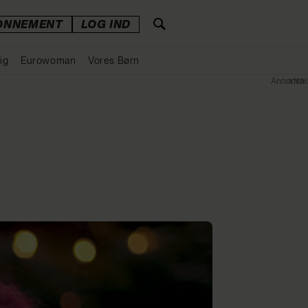
ONNEMENT
LOG IND
ig
Eurowoman
Vores Børn
Annonce