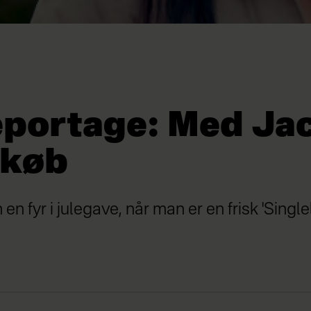
eportage: Med Ja
dkøb
n fyr i julegave, når man er en frisk 'Single