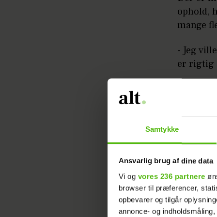
ophold, h
mange fl
- Jeg vil
er rigtig
- Så får 
romantis
Samtykke
Ansvarlig brug af dine data
Vi og
vores 236 partnere
øns
browser til præferencer, stat
opbevarer og tilgår oplysning
annonce- og indholdsmåling,