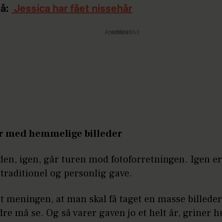
å:
Jessica har fået nissehår
Annonce
r med hemmelige billeder
den, igen, går turen mod fotoforretningen. Igen er
utraditionel og personlig gave.
et meningen, at man skal få taget en masse billede
re må se. Og så varer gaven jo et helt år, griner 