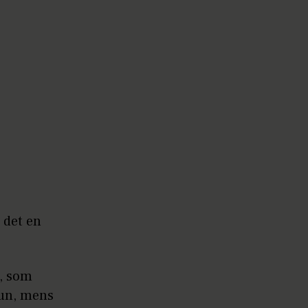
 det en
r, som
hun, mens