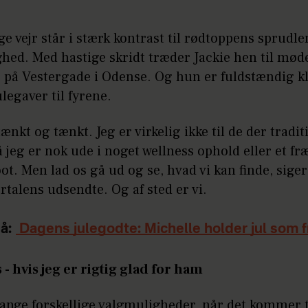
ge vejr står i stærk kontrast til rødtoppens sprudl
hed. Med hastige skridt træder Jackie hen til mød
på Vestergade i Odense. Og hun er fuldstændig kla
legaver til fyrene.
tænkt og tænkt. Jeg er virkelig ikke til de der tradit
å jeg er nok ude i noget wellness ophold eller et fr
t. Men lad os gå ud og se, hvad vi kan finde, siger
rtalens udsendte. Og af sted er vi.
å:
Dagens julegodte: Michelle holder jul som fr
- hvis jeg er rigtig glad for ham
ange forskellige valgmuligheder, når det kommer t