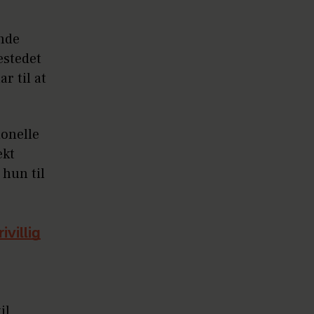
ende
estedet
r til at
ionelle
ækt
 hun til
ivillig
il