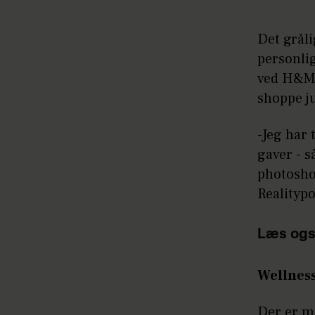
Det gråli
personlig
ved H&M 
shoppe ju
-Jeg har 
gaver - s
photoshoo
Realitypo
Læs ogs
Wellness 
Der er m