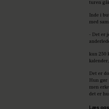
turen gå
Inde i bu
med samm
- Det er 
anderlede
kun 250 k
kalender,
Det er do
Hun gør 
men erken
det er hu
Læs ogs