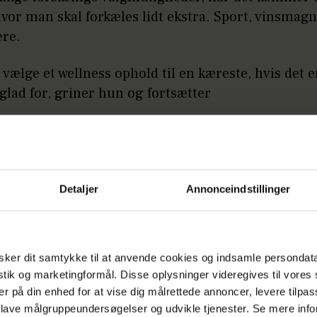
vor man skal forkæles lidt ekstra. Sport, vinsmag
ere.
le vælge et wellness ophold til en kæreste, hvis det e
 glad for, griner hun og fortsætter
man jo også lidt ud af det selv. Men jeg er også bar
k anlagt.
Detaljer
Annonceindstillinger
ker dit samtykke til at anvende cookies og indsamle persondat
istik og marketingformål. Disse oplysninger videregives til vore
er på din enhed for at vise dig målrettede annoncer, levere tilpas
 lave målgruppeundersøgelser og udvikle tjenester. Se mere inf