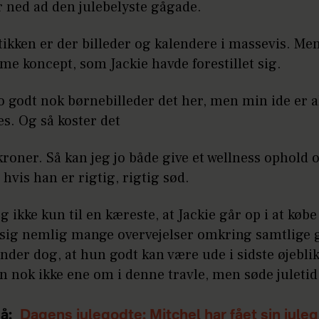
r ned ad den julebelyste gågade.
tikken er der billeder og kalendere i massevis. Me
e koncept, som Jackie havde forestillet sig.
jo godt nok børnebilleder det her, men min ide er a
s. Og så koster det
roner. Så kan jeg jo både give et wellness ophold 
 hvis han er rigtig, rigtig sød.
g ikke kun til en kæreste, at Jackie går op i at købe
sig nemlig mange overvejelser omkring samtlige g
der dog, at hun godt kan være ude i sidste øjebli
n nok ikke ene om i denne travle, men søde juletid
å:
Dagens julegodte: Mitchel har fået sin jule