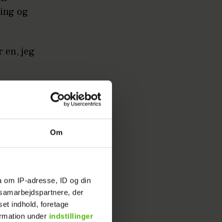
ning og
r en, jeg
e meget
Om
a om IP-adresse, ID og din
s samarbejdspartnere, der
set indhold, foretage
ormation under
indstillinger