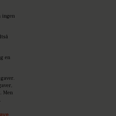
n ingen
ltså
og en
 gaver.
aver,
k. Men
.
gave