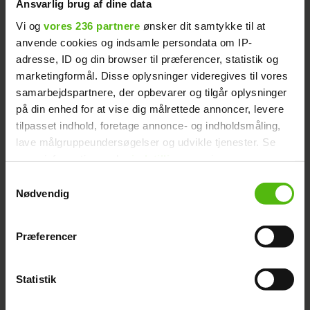
Ansvarlig brug af dine data
Vi forsøger ikke at lave om på noget eller få
Vi og
vores 236 partnere
ønsker dit samtykke til at
de medvirkende til at gøre bestemte ting,
anvende cookies og indsamle persondata om IP-
som de ikke vil, siger Kaare Sand.
adresse, ID og din browser til præferencer, statistik og
marketingformål. Disse oplysninger videregives til vores
Hvad forstår du ved reality-tv? Skriv dit
samarbejdspartnere, der opbevarer og tilgår oplysninger
svar herunder.
på din enhed for at vise dig målrettede annoncer, levere
tilpasset indhold, foretage annonce- og indholdsmåling,
Følg med på vores
Facebook-side
, så du
lave målgruppeundersøgelser og udvikle tjenester. Se
mere information under
indstillinger
og i vores
hele tiden er opdateret med nyheder fra
persondatapolitik. Du kan altid trække dit samtykke
diverse reality-programmer og kendisser.
Samtykkevalg
tilbage eller ændre indstillinger fra vores
Nødvendig
"Cookiedeklaration", eller ved at trykke på "Privacy
trigger" ikonet.
Præferencer
DE UNGE MØDRE
REALITY
NYHEDER
Dine valg anvendes på hele websitet.
Statistik
Vi ønsker dit samtykke til at indsamle og bruge data for
at kunne levere og finansiere relevant journalistisk