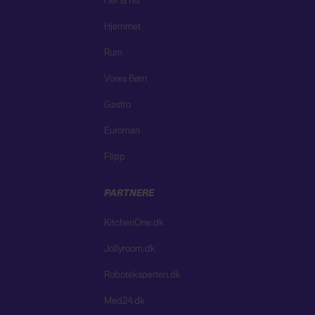
Her & Nu
Hjemmet
Rum
Vores Børn
Gastro
Euroman
Flipp
PARTNERE
KitchenOne.dk
Jollyroom.dk
Roboteksperten.dk
Med24.dk