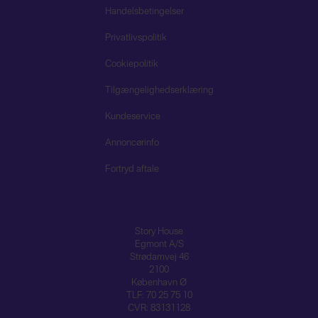
Handelsbetingelser
Privatlivspolitik
Cookiepolitik
Tilgængelighedserklæring
Kundeservice
Annoncørinfo
Fortryd aftale
Story House
Egmont A/S
Strødamvej 46
2100
København Ø
TLF: 70 25 75 10
CVR: 83131128