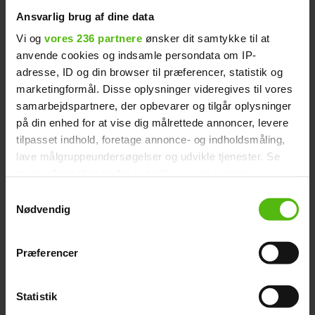
Ansvarlig brug af dine data
Vi og
vores 236 partnere
ønsker dit samtykke til at
anvende cookies og indsamle persondata om IP-
Og selvom sammenklipningen kom bag på
adresse, ID og din browser til præferencer, statistik og
Maria, der dog er en gammel rotte i
marketingformål. Disse oplysninger videregives til vores
samarbejdspartnere, der opbevarer og tilgår oplysninger
reality-faget, så er hun er ikke i tvivl om,
på din enhed for at vise dig målrettede annoncer, levere
hvorfor programmet er klippet, som det
tilpasset indhold, foretage annonce- og indholdsmåling,
er.
lave målgruppeundersøgelser og udvikle tjenester. Se
mere information under
indstillinger
og i vores
- Jeg bliver holdt fast i Sunny-Maria, og det
persondatapolitik. Du kan altid trække dit samtykke
Samtykkevalg
var ikke meningen med min deltagelse
tilbage eller ændre indstillinger fra vores
Nødvendig
tværtimod, lyder det fra den fynske pige,
"Cookiedeklaration", eller ved at trykke på "Privacy
trigger" ikonet.
som både har været med i 'Sommer i
Præferencer
Sunny Beach' og 'Divaer i junglen'.
Dine valg anvendes på hele websitet.
Statistik
Nichlas afviser 5-kant
Vi ønsker dit samtykke til at indsamle og bruge data for