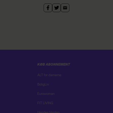
KØB ABONNEMENT
ALT for damerne
BoligLiv
Eurowoman
FIT LIVING
Hendes Verden