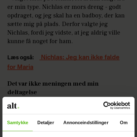
er min type. Nichlas er mors dreng - godt
opdraget, og jeg skal ha en badboy, der kan
sætte mig på plads. Derfor valgte jeg
Nichlas, fordi jeg vidste, at jeg aldrig ville
kunne få noget for ham.
Nichlas: Jeg kan ikke falde
Læs også:
for Maria
Det var ikke meningen med min
deltagelse
Annonce
Samtykke
Detaljer
Annonceindstillinger
Om