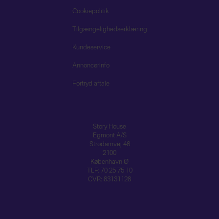
Cookiepolitik
Tilgængelighedserklæring
Kundeservice
Annoncørinfo
Fortryd aftale
Story House
Egmont A/S
Strødamvej 46
2100
København Ø
TLF: 70 25 75 10
CVR: 83131128