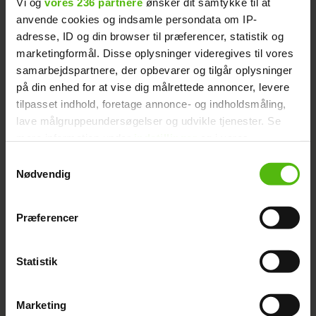
Vi og
vores 236 partnere
ønsker dit samtykke til at
igen, konstaterer Michella.
anvende cookies og indsamle persondata om IP-
adresse, ID og din browser til præferencer, statistik og
Den smukke stripper har det fint med at
marketingformål. Disse oplysninger videregives til vores
være single, og vil fremadrettet
samarbejdspartnere, der opbevarer og tilgår oplysninger
koncentrere sig om sit arbejde samt sine
på din enhed for at vise dig målrettede annoncer, levere
venner og familie.
tilpasset indhold, foretage annonce- og indholdsmåling,
lave målgruppeundersøgelser og udvikle tjenester. Se
mere information under
indstillinger
og i vores
persondatapolitik. Du kan altid trække dit samtykke
Samtykkevalg
tilbage eller ændre indstillinger fra vores
Nødvendig
"Cookiedeklaration", eller ved at trykke på "Privacy
NYHEDER
MICHELLA EVERS
BIG BROTHER
trigger" ikonet.
Præferencer
Dine valg anvendes på hele websitet.
Statistik
Vi ønsker dit samtykke til at indsamle og bruge data for
at kunne levere og finansiere relevant journalistisk
Marketing
indhold til dig.