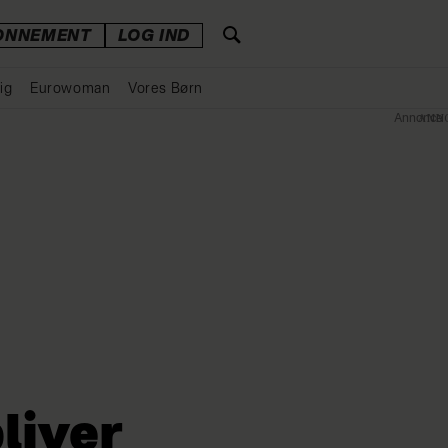
ONNEMENT
LOG IND
ig
Eurowoman
Vores Børn
Annonce
liver