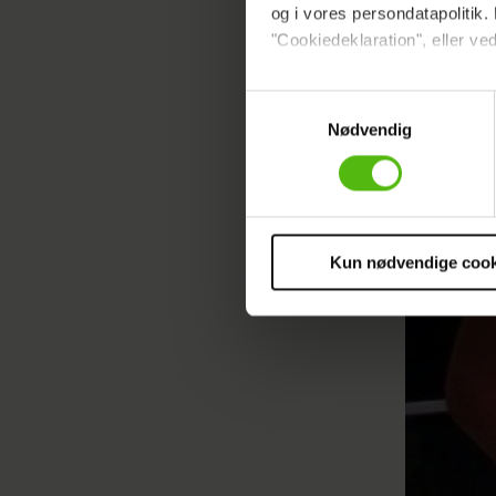
og i vores persondatapolitik. 
"Cookiedeklaration", eller ved
Læs ogs
Dine valg anvendes på hele w
Samtykkevalg
Nødvendig
Vi ønsker dit samtykke til at 
Sådan sk
Vi anvender egne cookies og c
om IP, ID og din browser for a
markedsføring, så vi kan opti
sociale medier.
Kun nødvendige cook
Du kan til enhver tid trække 
cookies, samarbejdspartnere 
vores
privatlivspolitik
og
co