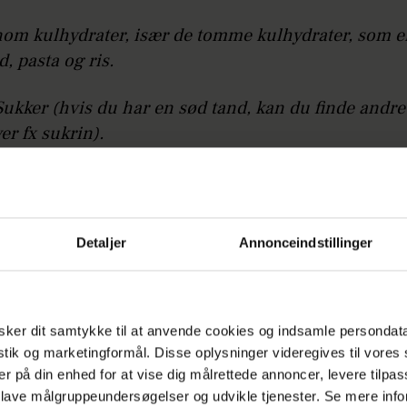
om kulhydrater, især de tomme kulhydrater, som er
d, pasta og ris.
ukker (hvis du har en sød tand, kan du finde andre
ver fx sukrin).
en masse proteiner, fibre og en smule fedt.
dtfattige madvarer (fx kødprodukter med en lav fed
Detaljer
Annonceindstillinger
etmælk i stedet for letmælk).
Annonce
ker dit samtykke til at anvende cookies og indsamle persondat
istik og marketingformål. Disse oplysninger videregives til vore
er på din enhed for at vise dig målrettede annoncer, levere tilpas
 lave målgruppeundersøgelser og udvikle tjenester. Se mere inf