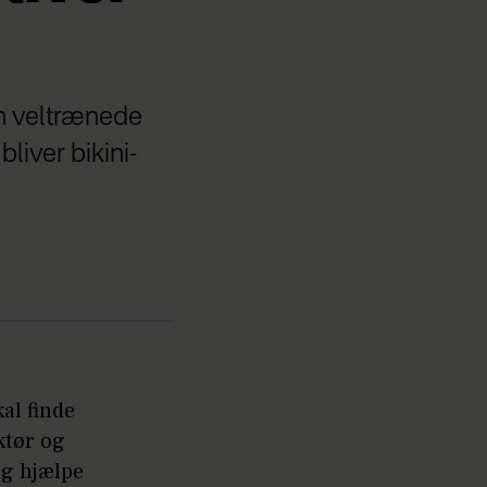
in veltrænede
bliver bikini-
al finde
ktør og
og hjælpe