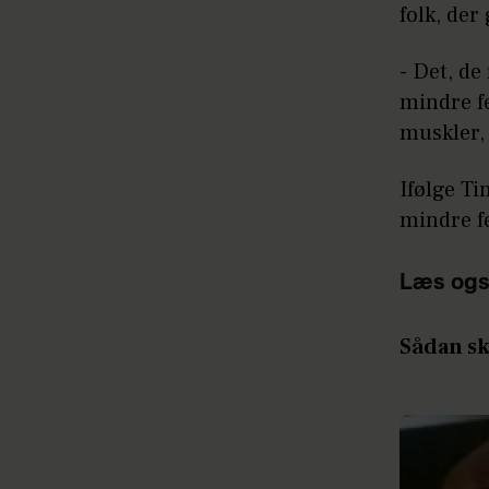
folk, der
- Det, de
mindre f
muskler, 
Ifølge Ti
mindre f
Læs ogs
Sådan sk