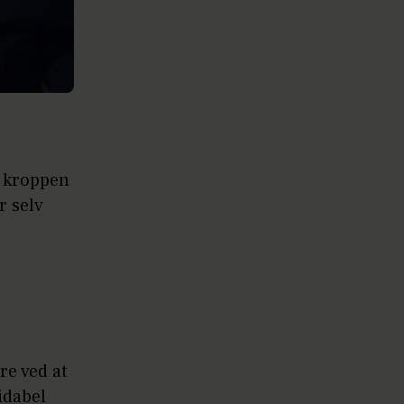
e kroppen
r selv
re ved at
idabel