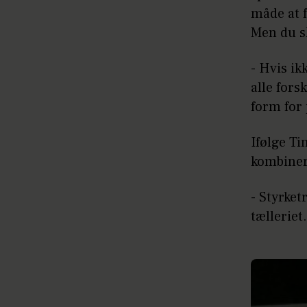
måde at f
Men du sk
- Hvis ikk
alle fors
form for 
Ifølge Ti
kombiner
- Styrket
tælleriet