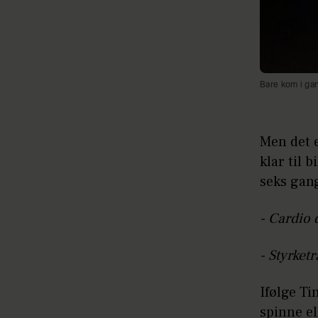
Bare kom i gang
Men det e
klar til 
seks gang
- Cardio 
- Styrket
Ifølge Ti
spinne el