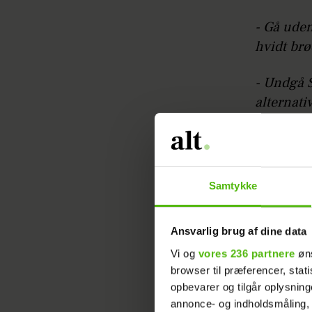
- Gå uden
hvidt brø
- Undgå S
alternati
- Indtag 
- Vælg fe
Samtykke
og skumm
Ansvarlig brug af dine data
Vi og
vores 236 partnere
øns
browser til præferencer, stat
opbevarer og tilgår oplysning
annonce- og indholdsmåling,