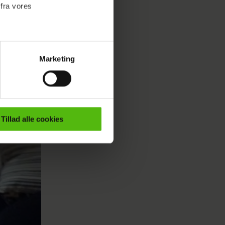
 fra vores
rt
Marketing
ournalistisk indhold til dig.
emmeside. Vi indsamler data
er samt til brug for
ktioner i forbindelse med
Tillad alle cookies
e mere om vores brug af
 både