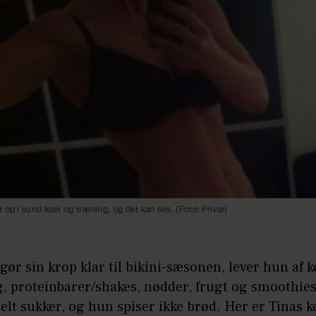
 op i sund kost og træning, og det kan ses. (Foto: Privat)
gør sin krop klar til bikini-sæsonen, lever hun af k
g, proteinbarer/shakes, nødder, frugt og smoothie
lt sukker, og hun spiser ikke brød. Her er Tinas k