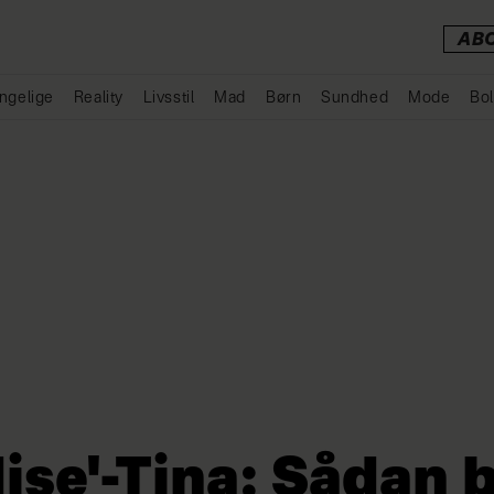
AB
ngelige
Reality
Livsstil
Mad
Børn
Sundhed
Mode
Bol
Annonce
ise'-Tina: Sådan b