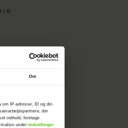
 i fx
tprocent
Om
a om IP-adresse, ID og din
s samarbejdspartnere, der
set indhold, foretage
ormation under
indstillinger