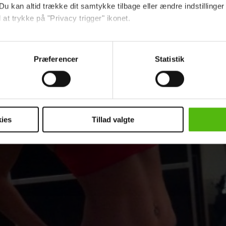
Du kan altid trække dit samtykke tilbage eller ændre indstillinger
 at trykke på "Privacy trigger" ikonet.
å:
Ny 'Mig og min mor'-duo har fået en hård sta
ebsitet.
Præferencer
Statistik
indsamle og bruge data for at kunne levere og finansiere relevant j
al du træne
ookies fra tredjeparter til at at optimere dit besøg på vores hj
t sikre funktionalitet, generere statistik og huske dine præferenc
mere vores reklametiltag på sociale medier og til at vise dig fun
ies
Tillad valgte
dit samtykke tilbage via linket i vores cookiepolitik. Du kan læs
og behandling af dine personoplysninger i forbindelse hermed i
okiepolitik
.