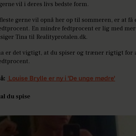
 gerne vil i deres livs bedste form.
 fleste gerne vil opnå her op til sommeren, er at få 
edtprocent. En mindre fedtprocent er lig med mer
siger Tina til Realityprotalen.dk.
na er det vigtigt, at du spiser og træner rigtigt for 
edtprocent.
å:
Louise Brylle er ny i 'De unge mødre'
al du spise