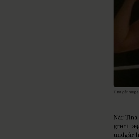
Tina går meget
Når Tina 
grønt, æ
undgår he