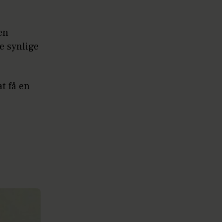
en
e synlige
at få en