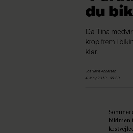
du bik
Da Tina medvir
krop frem i biki
klar.
Ida
Reihs Andersen
4. May 2013 - 09:30
Sommeren 
bikinien 
kostvejl