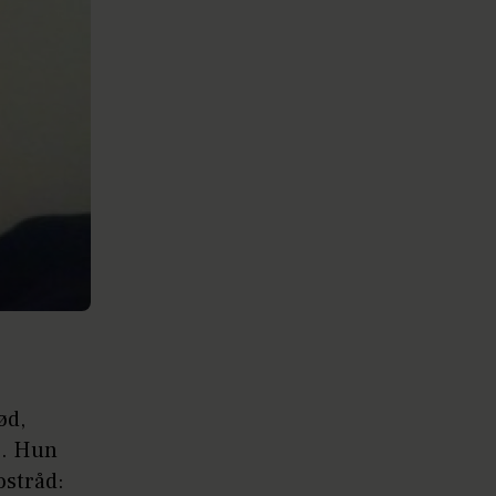
ød,
s. Hun
ostråd: