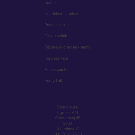
Kontakt
Handelsbetingelser
Privatlivspolitik
Cookiepolitik
Tilgængelighedserklæring
Kundeservice
Annoncørinfo
Fortryd aftale
Story House
Egmont A/S
Strødamvej 46
2100
København Ø
TLF: 70 25 75 10