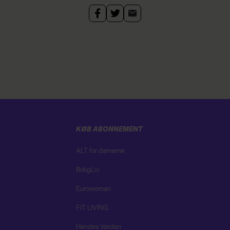
KØB ABONNEMENT
ALT for damerne
BoligLiv
Eurowoman
FIT LIVING
Hendes Verden