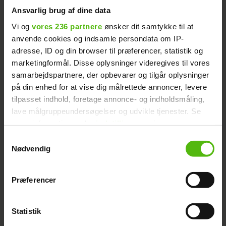
Ansvarlig brug af dine data
WOW! STORT vægttab: Kan
Læs også:
Vi og
vores 236 partnere
ønsker dit samtykke til at
anvende cookies og indsamle persondata om IP-
du kende denne 'Hjem til gården'-
adresse, ID og din browser til præferencer, statistik og
deltager?
marketingformål. Disse oplysninger videregives til vores
samarbejdspartnere, der opbevarer og tilgår oplysninger
Annonce
på din enhed for at vise dig målrettede annoncer, levere
tilpasset indhold, foretage annonce- og indholdsmåling,
lave målgruppeundersøgelser og udvikle tjenester. Se
mere information under
indstillinger
og i vores
persondatapolitik. Du kan altid trække dit samtykke
Samtykkevalg
tilbage eller ændre indstillinger fra vores
Nødvendig
"Cookiedeklaration", eller ved at trykke på "Privacy
trigger" ikonet.
Da Trine var med i 'Paradise' sæson 14,
Præferencer
vidste hun ikke, hvor hun stod i sit liv. Det
Dine valg anvendes på hele websitet.
hele handlede om fest og farver, men i dag
Statistik
Vi ønsker dit samtykke til at indsamle og bruge data for
føler hun, at hun har fundet sin rette plads