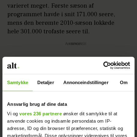
varieret meget. Første sæson af
programmet havde i snit 171.000 seere,
mens den berømte 2010-sæson lokkede
hele 301.000 trofaste seere til.
Annonce
Samtykke
Detaljer
Annonceindstillinger
Om
Ansvarlig brug af dine data
- Seertallene i denne sæson er lavere end
Vi og
vores 236 partnere
ønsker dit samtykke til at
sidste sæson, men de (red. seertallene)
anvende cookies og indsamle persondata om IP-
sidste uger har de jo ligget fint mellem
adresse, ID og din browser til præferencer, statistik og
180.000 og 200.000 seere per program, så
marketingformål. Disse oplysninger videregives til vores