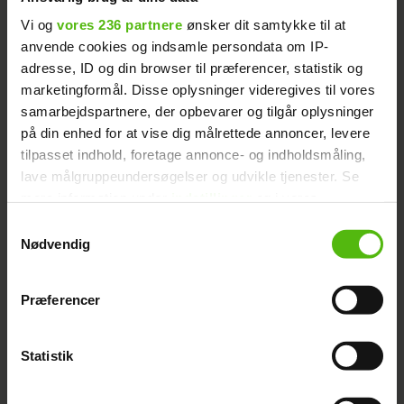
Vi og
vores 236 partnere
ønsker dit samtykke til at
HOT NEWS: Knaldperlen og
Læs også:
anvende cookies og indsamle persondata om IP-
adresse, ID og din browser til præferencer, statistik og
Sugar rykker teltpælene op
marketingformål. Disse oplysninger videregives til vores
samarbejdspartnere, der opbevarer og tilgår oplysninger
Følg med på vores
Facebook-side
og vores
på din enhed for at vise dig målrettede annoncer, levere
Instagram
, så du hele tiden er opdateret
tilpasset indhold, foretage annonce- og indholdsmåling,
med nyheder fra diverse reality-
lave målgruppeundersøgelser og udvikle tjenester. Se
programmer og kendisser.
mere information under
indstillinger
og i vores
persondatapolitik. Du kan altid trække dit samtykke
Samtykkevalg
tilbage eller ændre indstillinger fra vores
Nødvendig
"Cookiedeklaration", eller ved at trykke på "Privacy
trigger" ikonet.
Præferencer
PARADISE HOTEL
REALITY
NYHEDER
Dine valg anvendes på hele websitet.
Statistik
Vi ønsker dit samtykke til at indsamle og bruge data for
at kunne levere og finansiere relevant journalistisk