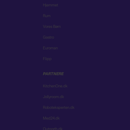
Hjemmet
Rum
Vores Børn
Gastro
Euroman
Flipp
PARTNERE
KitchenOne.dk
Jollyroom.dk
Roboteksperten.dk
Med24.dk
Outnorth.dk