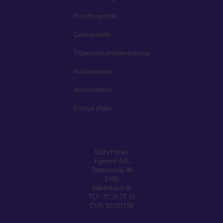
Privatlivspolitik
Cookiepolitik
Tilgængelighedserklæring
Kundeservice
Annoncørinfo
Fortryd aftale
Story House
Egmont A/S
Strødamvej 46
2100
København Ø
TLF: 70 25 75 10
CVR: 83131128