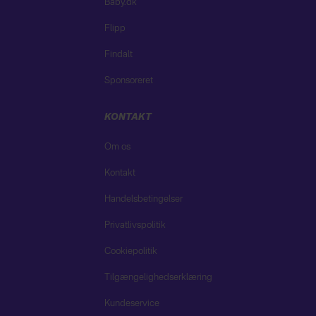
Baby.dk
Flipp
Findalt
Sponsoreret
KONTAKT
Om os
Kontakt
Handelsbetingelser
Privatlivspolitik
Cookiepolitik
Tilgængelighedserklæring
Kundeservice