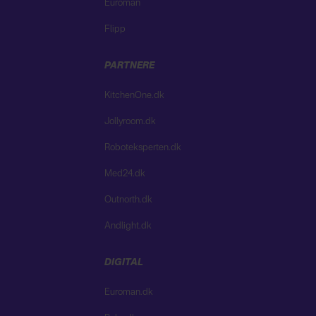
Euroman
Flipp
PARTNERE
KitchenOne.dk
Jollyroom.dk
Roboteksperten.dk
Med24.dk
Outnorth.dk
Andlight.dk
DIGITAL
Euroman.dk