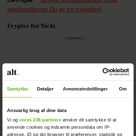
Grove beskyldninger mod
Læs også:
realitystjerne: Du er en svindler!
Frygter for Nicki
Annonce
Samtykke
Detaljer
Annonceindstillinger
Om
For Emma er der ingen tvivl om, at
forholdet er endegyldigt slut. Alligevel er
Ansvarlig brug af dine data
hun bekymret for ekskæresten, som hun
Vi og
vores 236 partnere
ønsker dit samtykke til at
næsten nåede at tilbringe tre år af sit liv
anvende cookies og indsamle persondata om IP-
sammen med.
adresse, ID og din browser til præferencer, statistik og