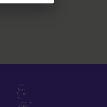
e mere om vores brug af
 både
Story
House
Egmont
A/S
Strødamvej
46 2100