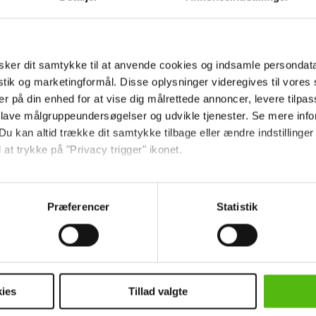
sh Key.
 samlet de bedste øjeblikke fra 'Big Brother'-indvi
. Dog taget med et sløjt mobilkamera, men under
ker dit samtykke til at anvende cookies og indsamle persondat
t.
istik og marketingformål. Disse oplysninger videregives til vore
er på din enhed for at vise dig målrettede annoncer, levere tilpas
www.youtube.com/watch?v=PJGWBMb9fhk
 lave målgruppeundersøgelser og udvikle tjenester. Se mere inf
Du kan altid trække dit samtykke tilbage eller ændre indstillinger
 at trykke på "Privacy trigger" ikonet.
ww.youtube.com/watch?v=QFYzqzTxo5E
ebsitet.
å:
SBS: Havde håbet på flere seere til premie
Præferencer
Statistik
indsamle og bruge data for at kunne levere og finansiere relevant j
 på vores
Facebook-side
, så du hele tiden er opda
ookies fra tredjeparter til at at optimere dit besøg på vores hj
t sikre funktionalitet, generere statistik og huske dine præferenc
fra diverse reality-programmer og kendisser.
mere vores reklametiltag på sociale medier og til at vise dig fun
ies
Tillad valgte
LITY
NYHEDER