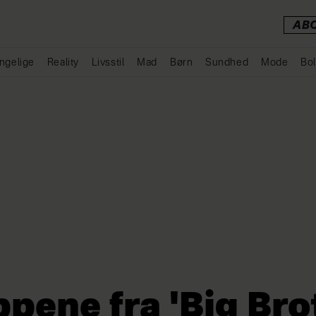
AB
ngelige
Reality
Livsstil
Mad
Børn
Sundhed
Mode
Bol
Annonce
ppene fra 'Big Bro