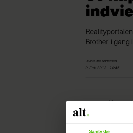
indvie
Realityportalen
Brother' i gang 
Mikkeline
Andersen
9. Feb 2013 - 14:45
Der var f
lørdag bl
i 'Big Br
den af i 
Samtykke