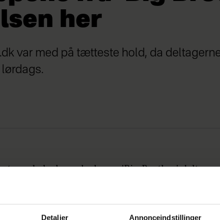
lsen her
.dk var med på tætteste hold, da deltagerne
i lørdags.
est og glade dage, da de nye 'Big Brother'-deltager
ev snydt godt og grundigt, da de pludselig skulle t
other'-huset. Men det afholdt dem bestemt ikke fra 
husets spabad og til de rytmiske toner fra Tina St
Detaljer
Annonceindstillinger