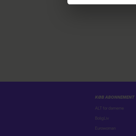
Du kan til enhver tid trække 
cookies, samarbejdspartnere 
vores
privatlivspolitik
og
co
KØB ABONNEMENT
ALT for damerne
BoligLiv
Eurowoman