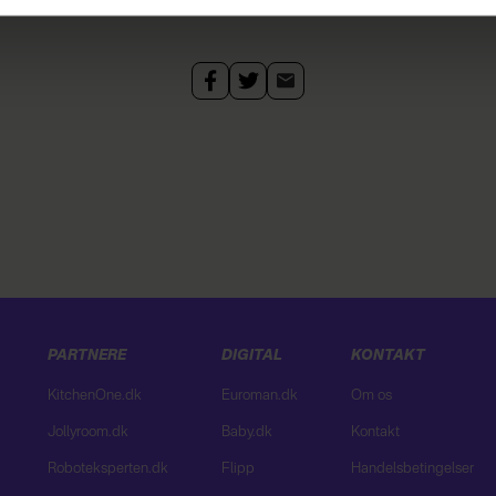
dit samtykke tilbage via linket i vores cookiepolitik. Du kan læs
og behandling af dine personoplysninger i forbindelse hermed i
okiepolitik
.
PARTNERE
DIGITAL
KONTAKT
KitchenOne.dk
Euroman.dk
Om os
Jollyroom.dk
Baby.dk
Kontakt
Roboteksperten.dk
Flipp
Handelsbetingelser