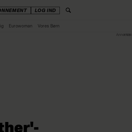
ONNEMENT
LOG IND
ig
Eurowoman
Vores Børn
Annonce
ther'-