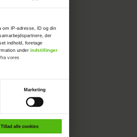
elsen
holdende
a om IP-adresse, ID og din
s samarbejdspartnere, der
set indhold, foretage
ormation under
indstillinger
 fra vores
ren
Marketing
ournalistisk indhold til dig.
teret med
emmeside. Vi indsamler data
er samt til brug for
ktioner i forbindelse med
Tillad alle cookies