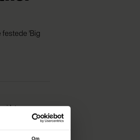
 festede 'Big
e sidste
jekke ind
at fyre
achowiak
Om