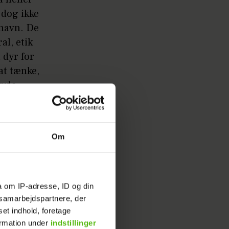
 dog ikke
 navn. De
l, etik
 dyr for
at tænke,
kyde
å åben
is jeg
test og
Om
iden.
a om IP-adresse, ID og din
s samarbejdspartnere, der
 holdning
set indhold, foretage
r der kun
ormation under
indstillinger