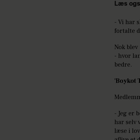
Læs ogs
- Vi har 
fortalte 
Nok blev
- hvor lan
bedre.
'Boykot T
Medlemme
- Jeg er 
har selv 
læse i lo
aflive et