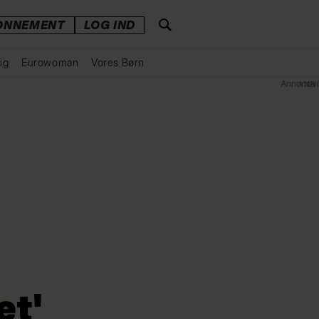
ONNEMENT
LOG IND
ig
Eurowoman
Vores Børn
Annonce
et'