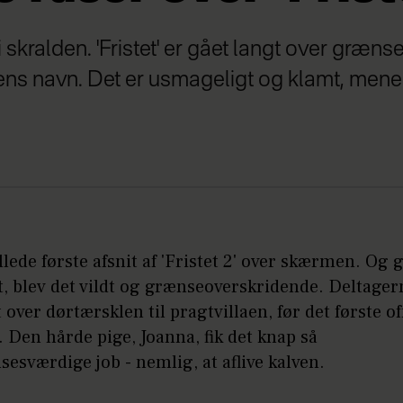
 skralden. 'Fristet' er gået langt over grænse
s navn. Det er usmageligt og klamt, mener 
ullede første afsnit af 'Fristet 2' over skærmen. Og 
, blev det vildt og grænseoverskridende. Deltager
t over dørtærsklen til pragtvillaen, før det første o
t. Den hårde pige, Joanna, fik det knap så
esværdige job - nemlig, at aflive kalven.