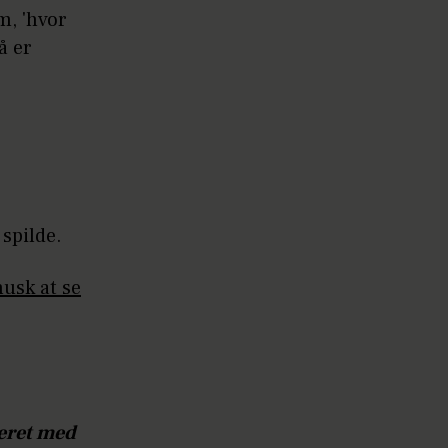
m, 'hvor
å er
 spilde.
husk at se
teret med