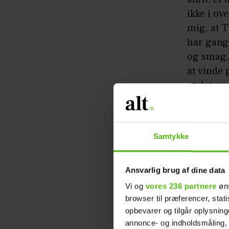
ikke i o
mig, at T
har gang
og smag, 
at vinde 
at det en
hindanden
skærm! Je
troede, d
Samtykke
opfordre 
Ansvarlig brug af dine data
Læs ogs
Vi og
vores 236 partnere
øns
browser til præferencer, stat
Ovenståe
opbevarer og tilgår oplysning
på siden.
annonce- og indholdsmåling,