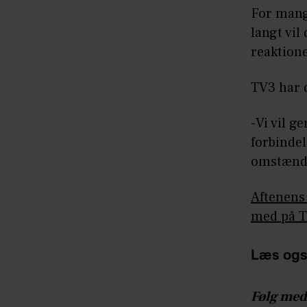
For mang
langt vil
reaktion
TV3 har 
-Vi vil g
forbindel
omstændig
Aftenens 
med på T
Læs ogs
Følg med