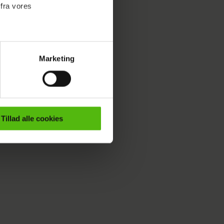
 fra vores
lde, kan
et at
 fyldt
Marketing
ournalistisk indhold til dig.
en
emmeside. Vi indsamler data
øv at se
er samt til brug for
 meget
ktioner i forbindelse med
Tillad alle cookies
e mere om vores brug af
 både