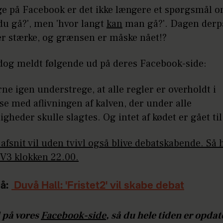
e på Facebook er det ikke længere et spørgsmål o
 du gå?', men 'hvor langt
kan
man gå?'. Dagen derp
er stærke, og grænsen er måske nået!?
dog meldt følgende ud på deres Facebook-side:
erne igen understrege, at alle regler er overholdt i
se med aflivningen af kalven, der under alle
heder skulle slagtes. Og intet af kødet er gået til
afsnit vil uden tvivl også blive debatskabende. Så 
V3 klokken 22.00.
å:
Duvå Hall: 'Fristet2' vil skabe debat
 på vores
Facebook-side
, så du hele tiden er opda