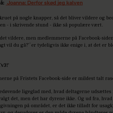
å:
Joanna: Derfor skød jeg kalven
skruet på nogle knapper, så det bliver vildere og be
den - i skrivende stund - ikke så populære vært.
 det vildere, men medlemmerne på Facebook-siden 
gt vil du gå?'`er tydeligvis ikke enige i, at det er b
v3!'
rne på Fristets Facebook-side er mildest talt ras
bedøvende ligeglad med, hvad deltagerne udsættes 
valgt det, men det har dyrene ikke. Og ud fra, hvad
vgivningen på området, er det ikke tilladt for usag
 dyr, og derudover er den måde dyrene håndteres p