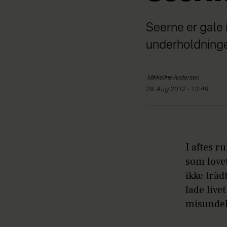
Seerne er gale i
underholdningen
Mikkeline
Andersen
28. Aug 2012 - 13:49
I aftes r
som lovet
ikke tråd
lade live
misundels