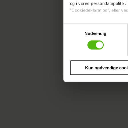
et par st
og i vores persondatapolitik. 
"Cookiedeklaration", eller ved
- Så læng
jeg ikke 
Dine valg anvendes på hele w
Samtykkevalg
havne på 
Nødvendig
Vi ønsker dit samtykke til at 
med rædse
Vi anvender egne cookies og c
slagter f
om IP, ID og din browser for a
"earthlin
markedsføring, så vi kan opti
godt, lyd
sociale medier.
Kun nødvendige cook
Du kan til enhver tid trække 
cookies, samarbejdspartnere 
vores
privatlivspolitik
og
co