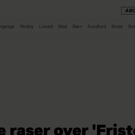
AB
ngelige
Reality
Livsstil
Mad
Børn
Sundhed
Mode
Bol
Annonce
 raser over 'Frist