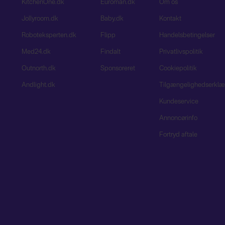
KitchenOne.dk
Euroman.dk
Om os
Jollyroom.dk
Baby.dk
Kontakt
Roboteksperten.dk
Flipp
Handelsbetingelser
Med24.dk
Findalt
Privatlivspolitik
Outnorth.dk
Sponsoreret
Cookiepolitik
Andlight.dk
Tilgængelighedserklæ
Kundeservice
Annoncørinfo
Fortryd aftale