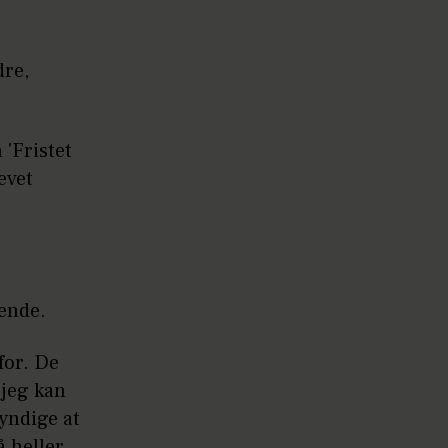
dre,
'Fristet
levet
ende.
for. De
 jeg kan
kyndige at
å heller