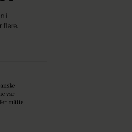
n i
flere.
ganske
ne var
ffer måtte