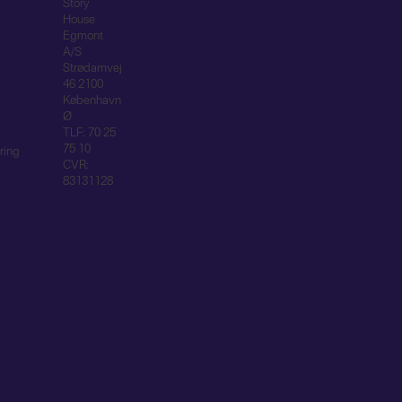
Story
House
Egmont
A/S
Strødamvej
46 2100
København
Ø
TLF: 70 25
75 10
ring
CVR:
83131128