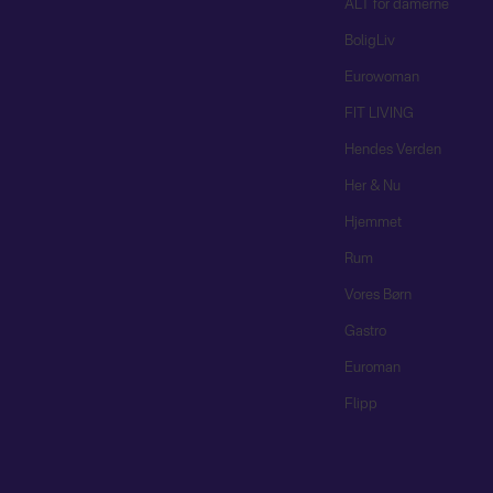
ALT for damerne
BoligLiv
Eurowoman
FIT LIVING
Hendes Verden
Her & Nu
Hjemmet
Rum
Vores Børn
Gastro
Euroman
Flipp