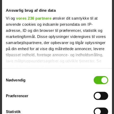
Ansvarlig brug af dine data
Vi og
vores 236 partnere
ønsker dit samtykke til at
anvende cookies og indsamle persondata om IP-
Planen virkede, for manden kørte med det
adresse, ID og din browser til præferencer, statistik og
samme, da venindens bil rullede ind på
marketingformål. Disse oplysninger videregives til vores
samarbejdspartnere, der opbevarer og tilgår oplysninger
tankstationen. Derefter kunne Sy Lee
på din enhed for at vise dig målrettede annoncer, levere
vække Rune, der havde sovet fra alt
tilpasset indhold, foretage annonce- og indholdsmåling,
dramaet på bagsædet af bilen. Sy Lee
lave målgruppeundersøgelser og udvikle tjenester. Se
fortalte Rune om sin oplevelse, og de blev
mere information under
indstillinger
og i vores
hurtigt enige om at lade bil være bil – og i
persondatapolitik. Du kan altid trække dit samtykke
Samtykkevalg
stedet hente den, når dagslyset igen var
tilbage eller ændre indstillinger fra vores
Nødvendig
"Cookiedeklaration", eller ved at trykke på "Privacy
brudt frem.
trigger" ikonet.
Præferencer
Det har uden tvivl været en sommer, der
Dine valg anvendes på hele websitet.
har budt på mange oplevelser for de to
Statistik