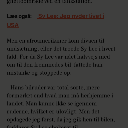
ghettoområde ved en tankstation.
Sy Lee: Jeg nyder livet i
Læs også:
USA
Men en afroamerikaner kom divaen til
undsætning, eller det troede Sy Lee i hvert
fald. For da Sy Lee var nået halvvejs med
om til den fremmedes bil, fattede han
mistanke og stoppede op.
- Hans bilruder var total sorte, mere
formørket end hvad man må herhjemme i
landet. Man kunne ikke se igennem
ruderne, hvilket er ulovligt. Men det
opdagede jeg først, da jeg gik hen til bilen,
forklarer Sy Lee chokeret til