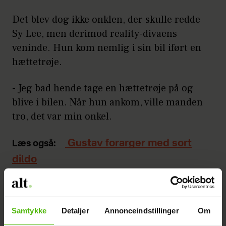
Det blev dog ikke onklen, der skulle redde
Sy Lee, men derimod reality-divaens
veninde. Hun kom nemlig i sin bil iført en
hættetrøje.
- Jeg bad hende tage en hættetrøje på og
blive i bilen. Når hun ankom, ville manden
tro, det var min onkel.
Gustav forarger med sort
Læs også:
dildo
Annonce
Samtykke
Detaljer
Annonceindstillinger
Om