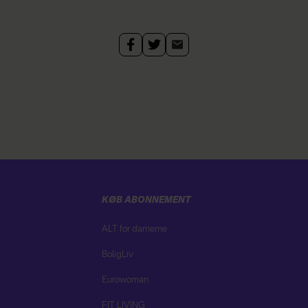
KØB ABONNEMENT
ALT for damerne
BoligLiv
Eurowoman
FIT LIVING