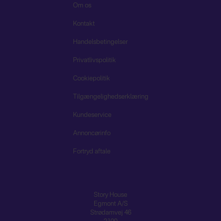
Om os
Kontakt
Handelsbetingelser
Privatlivspolitik
Cookiepolitik
Tilgængelighedserklæring
Kundeservice
Annoncørinfo
Fortryd aftale
Story House
Egmont A/S
Strødamvej 46