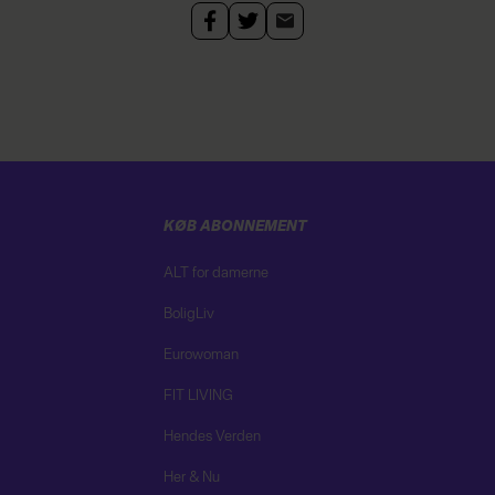
KØB ABONNEMENT
ALT for damerne
BoligLiv
Eurowoman
FIT LIVING
Hendes Verden
Her & Nu