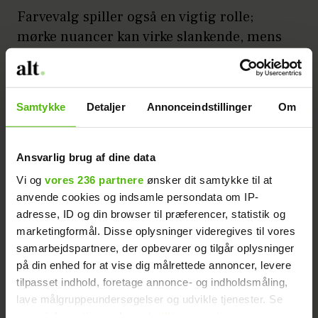
Farvevalg spiller også en vigtig rolle;
mørke nuancer kan virke slankende, mens
lyse farver eller mønstre fremhæver
specifikke områder. Det er vigtigt at prøve
forskellige stilarter og mønstre for at se,
Samtykke
Detaljer
Annonceindstillinger
Om
hvad der får dig til at føle dig bedst tilpas.
Uanset hvad din størrelse eller form måtte
være, vil der være en stilfuld mulighed
Ansvarlig brug af dine data
derude for dig.
Vi og
vores 236 partnere
ønsker dit samtykke til at
anvende cookies og indsamle persondata om IP-
I de senere år har
plus size bikini
også
adresse, ID og din browser til præferencer, statistik og
marketingformål. Disse oplysninger videregives til vores
vundet popularitet, hvilket viser en
samarbejdspartnere, der opbevarer og tilgår oplysninger
bevægelse mod inklusivitet og accept af
på din enhed for at vise dig målrettede annoncer, levere
alle kropstyper. Denne udvikling har gjort
tilpasset indhold, foretage annonce- og indholdsmåling,
det lettere for alle kvinder at finde badetøj,
lave målgruppeundersøgelser og udvikle tjenester. Se
der passer perfekt.
mere information under
indstillinger
og i vores