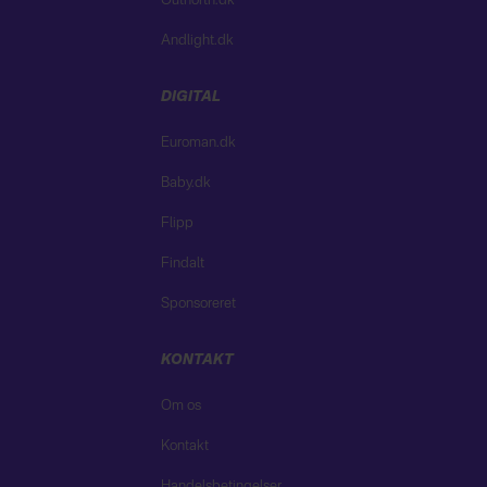
Outnorth.dk
Andlight.dk
DIGITAL
Euroman.dk
Baby.dk
Flipp
Findalt
Sponsoreret
KONTAKT
Om os
Kontakt
Handelsbetingelser