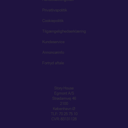
Privatlivspolitik
Cookiepolitik
Tilgængelighedserklæring
Kundeservice
Annoncørinfo
Fortryd aftale
Story House
Egmont A/S
Strødamvej 46
2100
København Ø
TLF: 70 25 75 10
CVR: 83131128