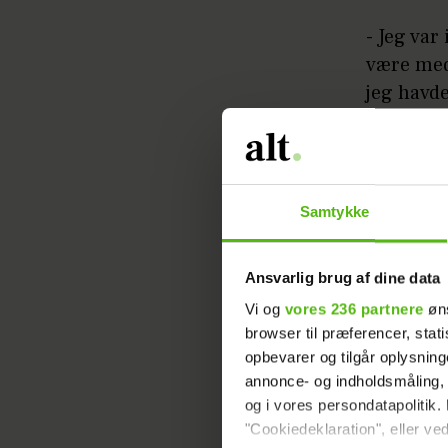
- Jeg var
være med 
jeg havde
Realityp
- Pludse
mig og l
Samtykke
lomme og
Ansvarlig brug af dine data
Vi og
vores 236 partnere
øns
browser til præferencer, stat
opbevarer og tilgår oplysning
annonce- og indholdsmåling,
og i vores persondatapolitik. 
Ifølge Kar
"Cookiedeklaration", eller ved