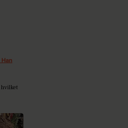
: Han
 hvilket