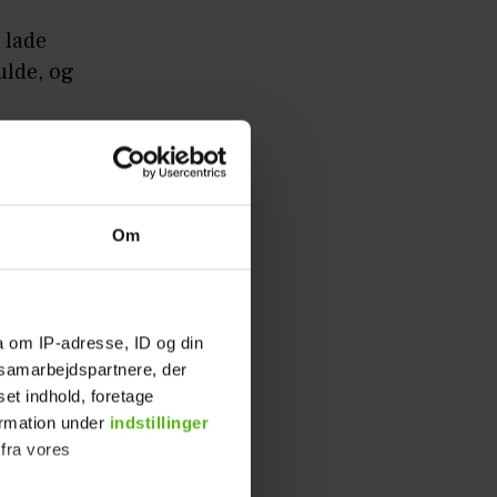
 lade
ulde, og
skrækkede
 i min
Om
a om IP-adresse, ID og din
 håber,
s samarbejdspartnere, der
set indhold, foretage
ormation under
indstillinger
 fra vores
an blev