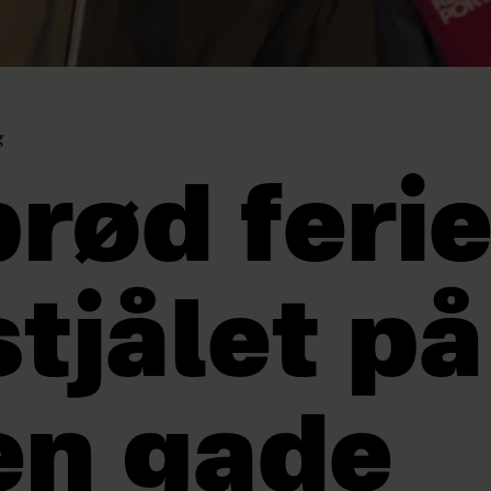
g
rød ferie
tjålet på
en gade