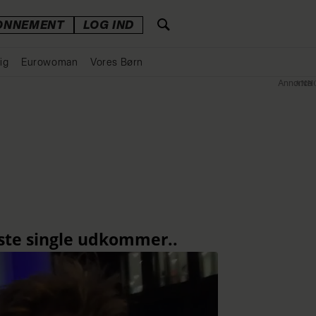
ONNEMENT
LOG IND
ig
Eurowoman
Vores Børn
Annonce