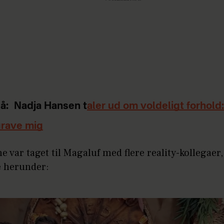
å:
Nadja Hansen t
aler ud om voldeligt forhold
grave mig
e var taget til Magaluf med flere reality-kollegaer,
e herunder: