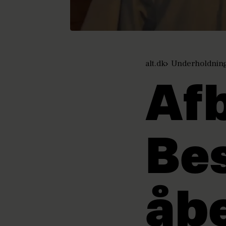
alt.dk
Underholdnin
Afb
Bes
åb