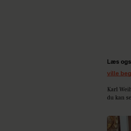
Læs ogs
ville be
Karl Weih
du kan s