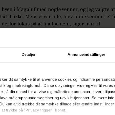
 i byen i Magaluf med nogle venner, og jeg valgte at
at drikke. Mens vi var ude, blev mine venner ret f
 derfor fokus på at hjælpe dem, siger han til
ortalen og uddyber:
lig løb der en mand hen til mig. Han skreg og for
avede alt muligt mærkeligt. Han har så været nede
Detaljer
Annonceindstillinger
 tage min telefon, og så løb han.
LÆS OGSÅ
ker dit samtykke til at anvende cookies og indsamle persondat
Andreas H deler rørende historie: Jeg
istik og marketingformål. Disse oplysninger videregives til vore
min far er stolt
er på din enhed for at vise dig målrettede annoncer, levere tilpas
 lave målgruppeundersøgelser og udvikle tjenester. Se mere inf
Du kan altid trække dit samtykke tilbage eller ændre indstillinger
l gik tyveriet så hurtigt, at det først var efter, at h
 at trykke på "Privacy trigger" ikonet.