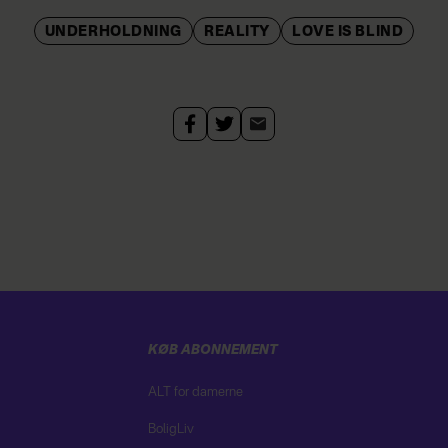
UNDERHOLDNING
REALITY
LOVE IS BLIND
KØB ABONNEMENT
ALT for damerne
BoligLiv