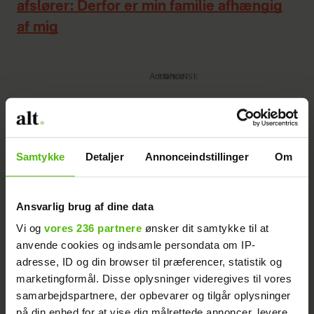
afslører: Derfor er min familie afhængig
af mig
Annonce
Samtykke
Detaljer
Annonceindstillinger
Om
Ansvarlig brug af dine data
Det er første gang i historien, at Netflix
Vi og
vores 236 partnere
ønsker dit samtykke til at
sender genforeningen direkte - og vi må
anvende cookies og indsamle persondata om IP-
se, om det bliver den sidste.
adresse, ID og din browser til præferencer, statistik og
marketingformål. Disse oplysninger videregives til vores
- Der bliver meget at fordøje.
samarbejdspartnere, der opbevarer og tilgår oplysninger
på din enhed for at vise dig målrettede annoncer, levere