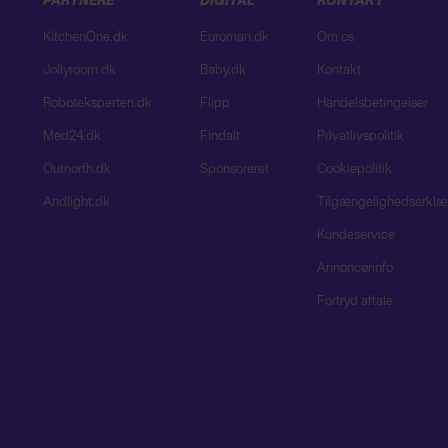
PARTNERE
DIGITAL
KONTAKT
KitchenOne.dk
Euroman.dk
Om os
Jollyroom.dk
Baby.dk
Kontakt
Roboteksperten.dk
Flipp
Handelsbetingelser
Med24.dk
Findalt
Privatlivspolitik
Outnorth.dk
Sponsoreret
Cookiepolitik
Andlight.dk
Tilgængelighedserklæ
Kundeservice
Annoncørinfo
Fortryd aftale