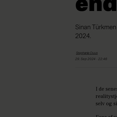
end
Sinan Türkmen k
2024.
Stephanie
Duus
29. Sep 2024 - 22:46
I de sen
realityst
selv og si