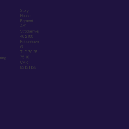
Story
House
Egmont
A/S
Strødamvej
46 2100
København
Ø
TLF: 70 25
75 10
ring
CVR:
83131128