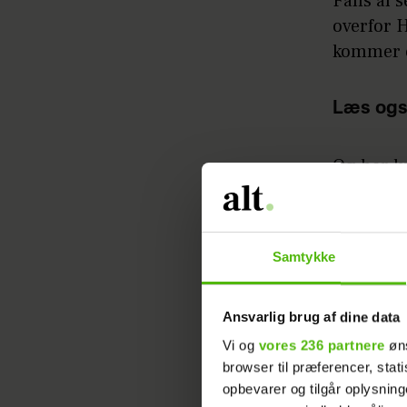
Fans af s
overfor H
kommer e
Læs ogs
Og her k
Sinan.
- I skal 
Samtykke
anderlede
uddyber
Ansvarlig brug af dine data
- Det he
Vi og
vores 236 partnere
øns
det komm
browser til præferencer, stat
mig. Der 
opbevarer og tilgår oplysning