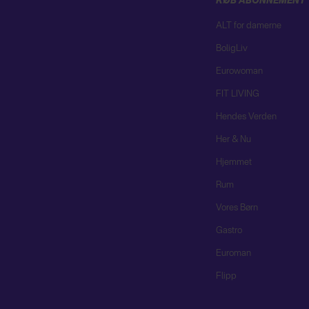
KØB ABONNEMENT
ALT for damerne
BoligLiv
Eurowoman
FIT LIVING
Hendes Verden
Her & Nu
Hjemmet
Rum
Vores Børn
Gastro
Euroman
Flipp