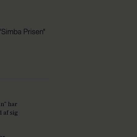
 "Simba Prisen"
an" har
 af sig