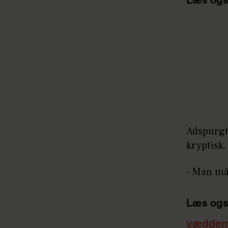
Læs ogs
Adspurgt
kryptisk
- Man må 
Læs ogs
væddem