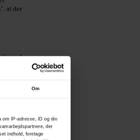
er
", at der
livet af
Om
an og
nok, men
a om IP-adresse, ID og din
 for
s samarbejdspartnere, der
al det her
set indhold, foretage