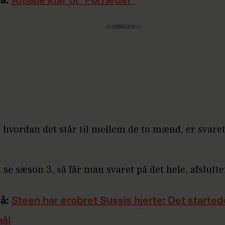
å:
Amalie klar til "Forræder"
Annonce
 hvordan det står til mellem de to mænd, er svare
.
se sæson 3, så får man svaret på det hele, afslutt
å:
Steen har erobret Sussis hjerte: Det starte
ål