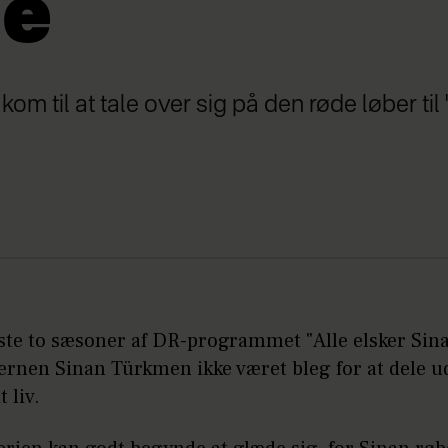
e
om til at tale over sig på den røde løber til
este to sæsoner af DR-programmet "Alle elsker Sin
jernen Sinan Türkmen ikke været bleg for at dele ud
t liv.