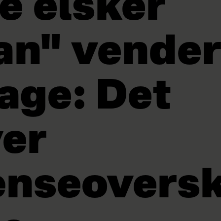
le elsker
an" vender
bage: Det
ver
nseoversk