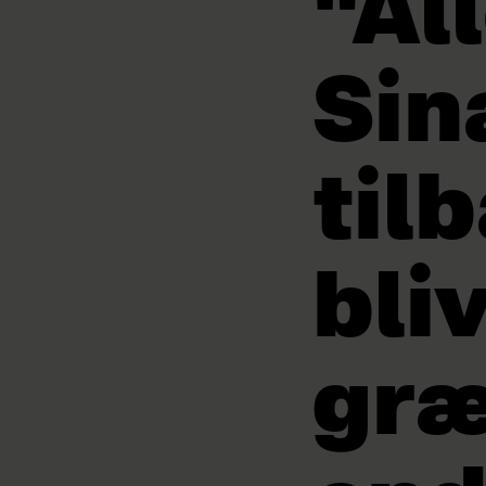
"Al
Sin
til
bli
græ