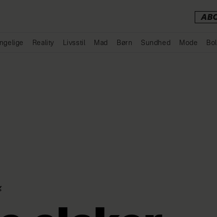
AB
ngelige
Reality
Livsstil
Mad
Børn
Sundhed
Mode
Bol
Annonce
g