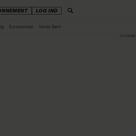
ONNEMENT
LOG IND
ig
Eurowoman
Vores Børn
Annonce