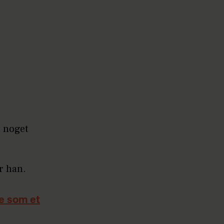
t noget
er han.
de som et