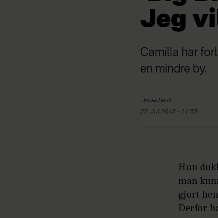
Jeg v
Camilla har for
en mindre by.
Jonas
Sand
22. Jul 2015 - 11:55
Hun dukk
man kunne
gjort hen
Derfor ha