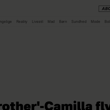
AB
ngelige
Reality
Livsstil
Mad
Børn
Sundhed
Mode
Bol
Annonce
rother'-Camilla fl