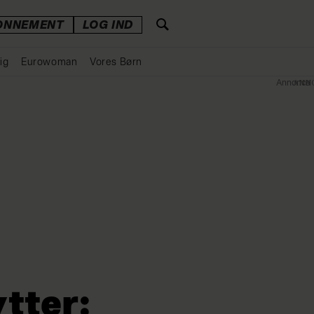
ONNEMENT
LOG IND
ig
Eurowoman
Vores Børn
Annonce
ytter: