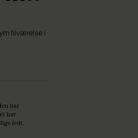
ym tilværelse i
den har
et har
lige fedt.