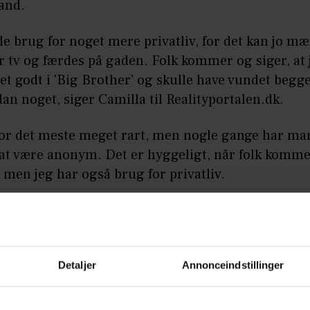
and.
de brug for noget mere privatliv, for det kan jo mæ
 tv og færdes på gaden. Folk kommer og siger, at 
et godt i 'Big Brother' og skulle have vundet begg
dan noget, siger Camilla til Realityportalen.dk.
 for det meste meget rart, men nogle gange har ma
 at være anonym. Det er hyggeligt, når folk komm
, men jeg har også brug for privatliv.
å:
Så mange penge har ‘Singleliv’-Camilla brug
Detaljer
Annonceindstillinger
dt til