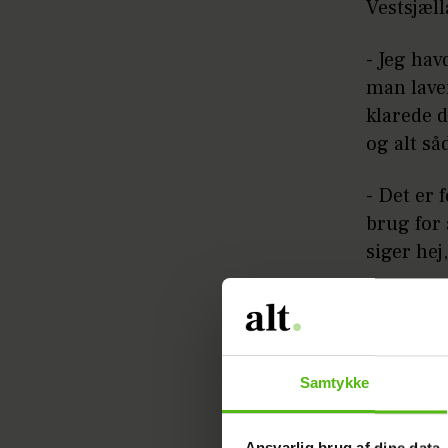
Vestsjæll
- Jeg hav
man laver
klarede d
og alt så
- Det er
brug for
siger hej
Læs ogs
hund
Samtykke
Faldet go