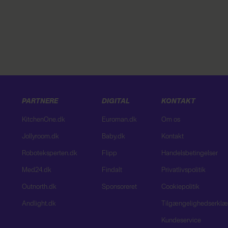
PARTNERE
DIGITAL
KONTAKT
KitchenOne.dk
Euroman.dk
Om os
Jollyroom.dk
Baby.dk
Kontakt
Roboteksperten.dk
Flipp
Handelsbetingelser
Med24.dk
Findalt
Privatlivspolitik
Outnorth.dk
Sponsoreret
Cookiepolitik
Andlight.dk
Tilgængelighedserklæ
Kundeservice