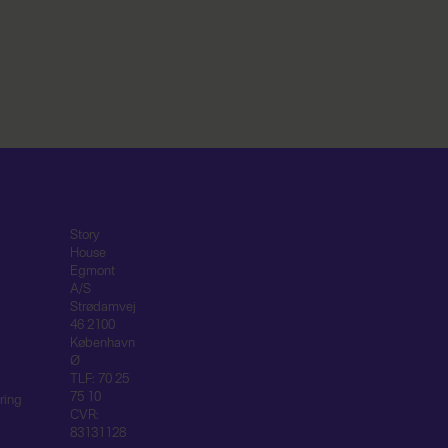
Story
House
Egmont
A/S
Strødamvej
46 2100
København
Ø
TLF: 70 25
75 10
ring
CVR:
83131128