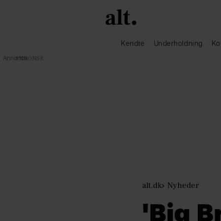
Kendte
Underholdning
Ko
Annonce
alt.dk
Nyheder
'Big B