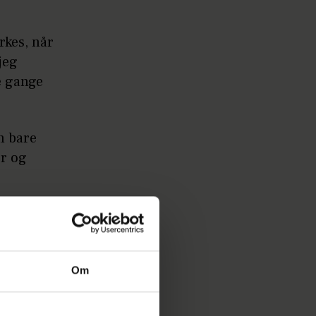
rkes, når
jeg
e gange
n bare
er og
t på sin
Om