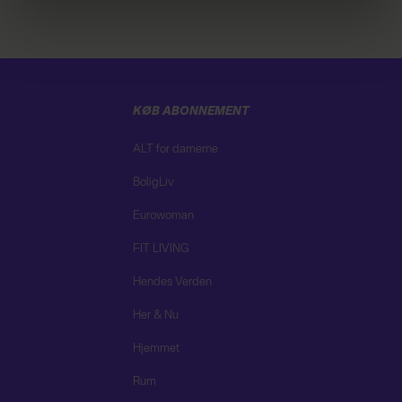
brug af cookies, samarbejdspartnere og behandling af
dine personoplysninger i forbindelse hermed i både
vores
privatlivspolitik
og
cookiepolitik
.
KØB ABONNEMENT
ALT for damerne
BoligLiv
Eurowoman
FIT LIVING
Hendes Verden
Her & Nu
Hjemmet
Rum