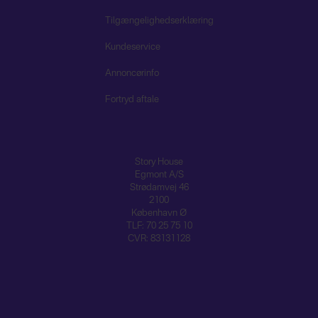
Tilgængelighedserklæring
Kundeservice
Annoncørinfo
Fortryd aftale
Story House
Egmont A/S
Strødamvej 46
2100
København Ø
TLF: 70 25 75 10
CVR: 83131128