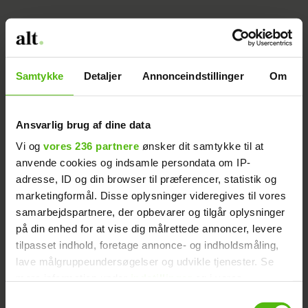
Se den sjove video
HER!
‘De 3 Wichmanns’ på
Læs også:
Samtykke
Detaljer
Annonceindstillinger
Om
hjemmebane: Fra Nykøbing Falster til
Los Angeles
Ansvarlig brug af dine data
Vi og
vores 236 partnere
ønsker dit samtykke til at
SMUGKIG ‘De 3
Læs også:
anvende cookies og indsamle persondata om IP-
Wichmanns': Adam får farvet øjenbryn
adresse, ID og din browser til præferencer, statistik og
af Amalie
marketingformål. Disse oplysninger videregives til vores
samarbejdspartnere, der opbevarer og tilgår oplysninger
Annonce
på din enhed for at vise dig målrettede annoncer, levere
tilpasset indhold, foretage annonce- og indholdsmåling,
lave målgruppeundersøgelser og udvikle tjenester. Se
mere information under
indstillinger
og i vores
persondatapolitik. Du kan altid trække dit samtykke
Samtykkevalg