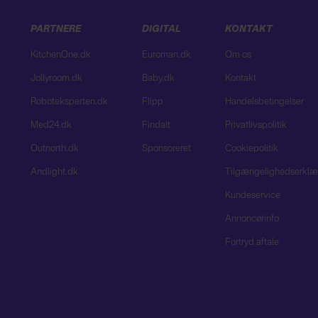
PARTNERE
DIGITAL
KONTAKT
KitchenOne.dk
Euroman.dk
Om os
Jollyroom.dk
Baby.dk
Kontakt
Roboteksperten.dk
Flipp
Handelsbetingelser
Med24.dk
Findalt
Privatlivspolitik
Outnorth.dk
Sponsoreret
Cookiepolitik
Andlight.dk
Tilgængelighedserklæ
Kundeservice
Annoncørinfo
Fortryd aftale