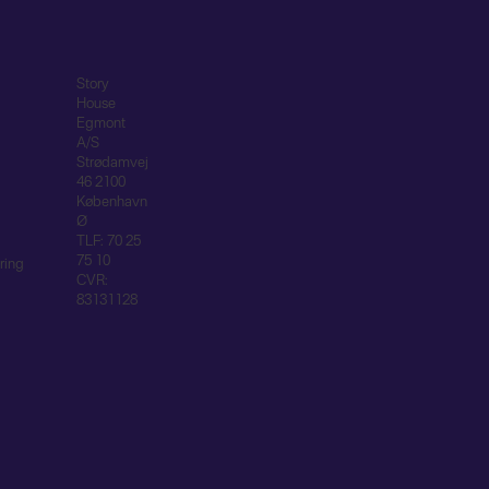
Story
House
Egmont
A/S
Strødamvej
46 2100
København
Ø
TLF: 70 25
75 10
ring
CVR:
83131128