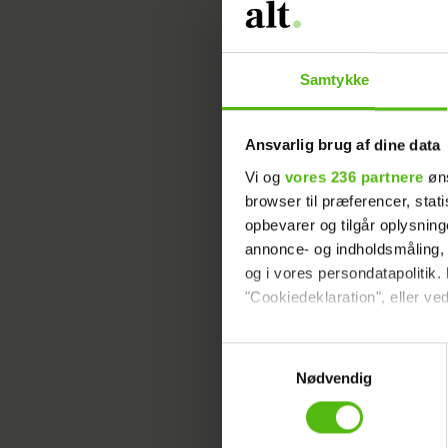
Samtykke
Vi kender
programm
Conrad v
Ansvarlig brug af dine data
Vi og
vores 236 partnere
øns
browser til præferencer, stat
Læs ogs
opbevarer og tilgår oplysning
Conrad
annonce- og indholdsmåling,
og i vores persondatapolitik. 
Siden da 
"Cookiedeklaration", eller ved
gjort, at
Dine valg anvendes på hele w
Samtykkevalg
Det nye 
Nødvendig
Vi ønsker dit samtykke til at 
Vi anvender egne cookies og c
- Jeg val
om IP, ID og din browser for a