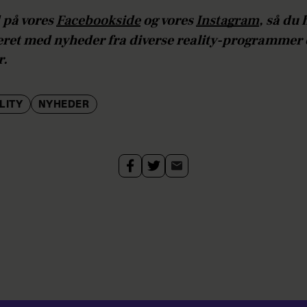
 på vores
Facebookside
og vores
Instagram
, så du 
eret med nyheder fra diverse r
eality-programmer 
r.
LITY
NYHEDER