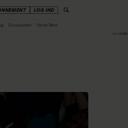
ONNEMENT
LOG IND
ig
Eurowoman
Vores Børn
Annonce