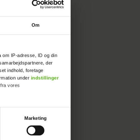
Om
 begge
g hunden
en 2016
.
a om IP-adresse, ID og din
s samarbejdspartnere, der
statte
set indhold, foretage
ormation under
indstillinger
 fra vores
vilket har
sen
.
Marketing
ournalistisk indhold til dig.
emmeside. Vi indsamler data
t, og så
er samt til brug for