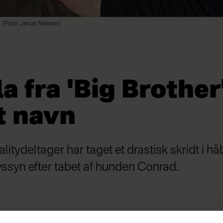
. (Foto: Janus Nielsen)
a fra 'Big Brother
t navn
alitydeltager har taget et drastisk skridt i hå
ivssyn efter tabet af hunden Conrad.