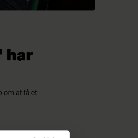
' har
b om at få et