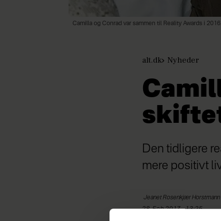
Camilla og Conrad var sammen til Reality Awards i 2016
alt.dk
Nyheder
Camill
skifte
Den tidligere re
mere positivt l
Jeanet Rosenkjær
Horstmann
28. Feb 2017 - 13:25