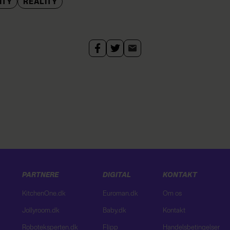
ITY
REALITY
PARTNERE
DIGITAL
KONTAKT
KitchenOne.dk
Euroman.dk
Om os
Jollyroom.dk
Baby.dk
Kontakt
Roboteksperten.dk
Flipp
Handelsbetingelser