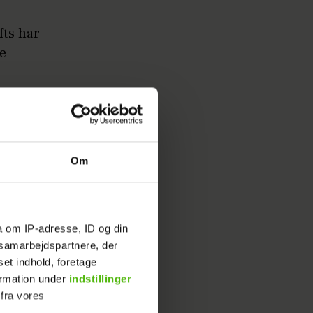
fts har
ie
idste
Om
ver bedt
ma.
rybe til
a om IP-adresse, ID og din
s samarbejdspartnere, der
hende.
set indhold, foretage
ormation under
indstillinger
lvværdet
 fra vores