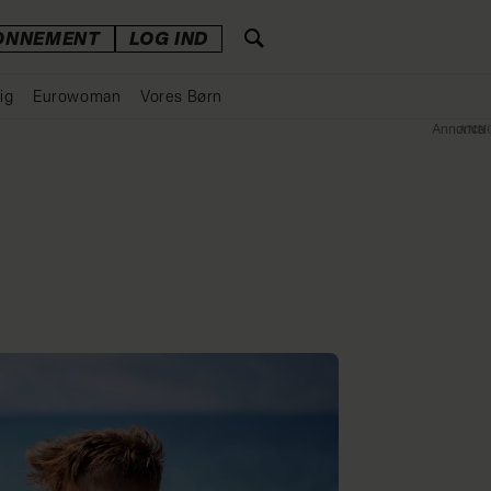
ONNEMENT
LOG IND
ig
Eurowoman
Vores Børn
Annonce