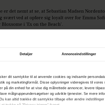
e er det nemt at se, at Sebastian Madsen Nordento
ig svært ved at opføre sig loyalt over for Emma Sof
 Bloxsome i 'Ex on the Beach'.
å:
Paradiso taler ud om utroskab: Kæresten v
Detaljer
Annonceindstillinger
te afsnit kysser Sebastian sin eks Julica, da han bli
sse den pige, som han har mest lyst til udover Em
 får Emma til at bryde sammen, og Sebastian må k
ker dit samtykke til at anvende cookies og indsamle persondat
istik og marketingformål. Disse oplysninger videregives til vore
 fortælle Emma, at han ikke kun kan holde sig til 
er på din enhed for at vise dig målrettede annoncer, levere tilpas
 lave målgruppeundersøgelser og udvikle tjenester. Se mere inf
å:
Hugo Helmigs hårde år: Kæmpede med se
Du kan altid trække dit samtykke tilbage eller ændre indstillinger
 at trykke på "Privacy trigger" ikonet.