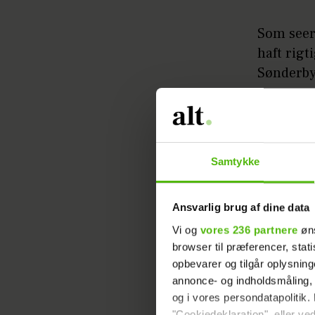
Som seer
haft rigt
Sønderby
Læs ogs
besked
Samtykke
I de nyes
om at ky
Ansvarlig brug af dine data
Episoden
Vi og
vores 236 partnere
øns
browser til præferencer, stat
korset og
opbevarer og tilgår oplysning
annonce- og indholdsmåling,
Læs ogs
og i vores persondatapolitik. 
"Cookiedeklaration", eller ved