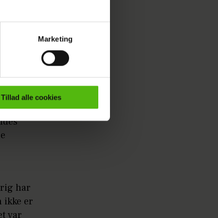
Marketing
ournalistisk indhold til dig.
emmeside. Vi indsamler data
er samt til brug for
ktioner i forbindelse med
eridt
Tillad alle cookies
e mere om vores brug af
endes
 både
re
drig har
 ikke er
et var