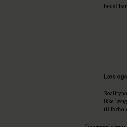
bedst bar
Læs ogs
Realityp
ikke læn
til forhol