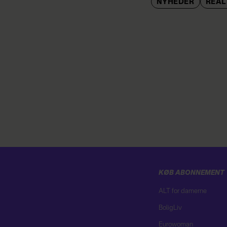
NYHEDER
REAL
KØB ABONNEMENT
ALT for damerne
BoligLiv
Eurowoman