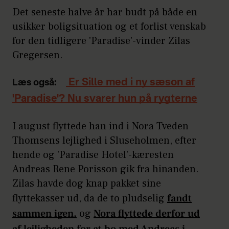
Det seneste halve år har budt på både en
usikker boligsituation og et forlist venskab
for den tidligere 'Paradise'-vinder Zilas
Gregersen.
Er Sille med i ny sæson af
Læs også:
'Paradise'? Nu svarer hun på rygterne
I august flyttede han ind i Nora Tveden
Thomsens lejlighed i Sluseholmen, efter
hende og 'Paradise Hotel'-kæresten
Andreas Rene Porisson gik fra hinanden.
Zilas havde dog knap pakket sine
flyttekasser ud, da de to pludselig
fandt
sammen igen,
og
Nora flyttede derfor ud
af lejligheden for at bo med Andreas i