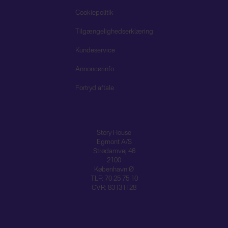
Cookiepolitik
Tilgængelighedserklæring
Kundeservice
Annoncørinfo
Fortryd aftale
Story House
Egmont A/S
Strødamvej 46
2100
København Ø
TLF: 70 25 75 10
CVR: 83131128