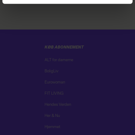
linket i vores cookiepolitik. Du kan læse mere om vores
brug af cookies, samarbejdspartnere og behandling af
dine personoplysninger i forbindelse hermed i både
vores
privatlivspolitik
og
cookiepolitik
.
KØB ABONNEMENT
ALT for damerne
BoligLiv
Eurowoman
FIT LIVING
Hendes Verden
Her & Nu
Hjemmet