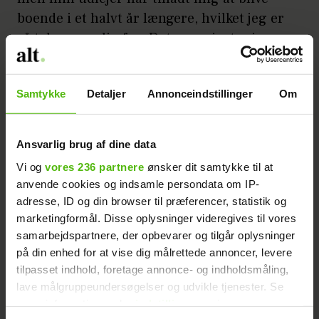
boende i et halvt år længere, hvilket jeg er
så taknemmelig for. Det er seriøst min
drømmelejlighed, midt på Vesterbro, tæt
på alting, fortæller Zilas til Realityportalen
Samtykke
Detaljer
Annonceindstillinger
Om
til finalefesten for den nye sæson af
'Paradise'.
Ansvarlig brug af dine data
Jesper Buch får ‘Løvens
Læs også:
Vi og
vores 236 partnere
ønsker dit samtykke til at
Hule’-deltager til at græde
anvende cookies og indsamle persondata om IP-
adresse, ID og din browser til præferencer, statistik og
Det store boligdrama mellem de to
marketingformål. Disse oplysninger videregives til vores
paradisoer ledte til, at
de i dag ikke
samarbejdspartnere, der opbevarer og tilgår oplysninger
på din enhed for at vise dig målrettede annoncer, levere
længere snakker sammen.
tilpasset indhold, foretage annonce- og indholdsmåling,
lave målgruppeundersøgelser og udvikle tjenester. Se
- Der er ikke noget, der er så dårligt, at det
mere information under
indstillinger
og i vores
ikke er godt for noget. Alt det lort, der