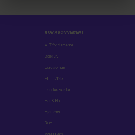
brug af cookies, samarbejdspartnere og behandling af
dine personoplysninger i forbindelse hermed i både
vores
privatlivspolitik
og
cookiepolitik
.
KØB ABONNEMENT
ALT for damerne
BoligLiv
Eurowoman
FIT LIVING
Hendes Verden
Her & Nu
Hjemmet
Rum
Vores Børn