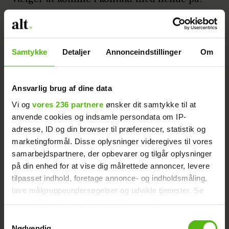
Robin og Mathildes forhold
Læs også:
ændrer sig om to uger
Samtykke
Detaljer
Annonceindstillinger
Om
Elvira og Marc endte som bekendt med at
gå fra hinanden. Hun har siden dannet par
Ansvarlig brug af dine data
med Kasper Rylander, men de to valgte
Vi og
vores 236 partnere
ønsker dit samtykke til at
denne sommer at afslutte forholdet, og i
anvende cookies og indsamle persondata om IP-
dag er Elvira single.
adresse, ID og din browser til præferencer, statistik og
marketingformål. Disse oplysninger videregives til vores
I klippet kan du se, hvordan Marc får
samarbejdspartnere, der opbevarer og tilgår oplysninger
på din enhed for at vise dig målrettede annoncer, levere
Elvira i tale igen. Se hele afsnittet på
tilpasset indhold, foretage annonce- og indholdsmåling,
Dplay.
lave målgruppeundersøgelser og udvikle tjenester. Se
mere information under
indstillinger
og i vores
This
persondatapolitik. Du kan altid trække dit samtykke
Samtykkevalg
The Video Cloud account was
Close
is
tilbage eller ændre indstillinger fra vores
Nødvendig