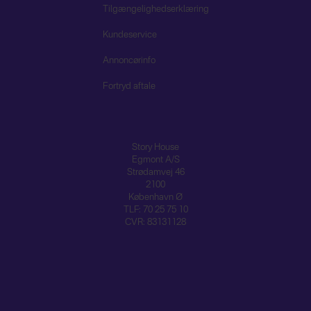
Tilgængelighedserklæring
Kundeservice
Annoncørinfo
Fortryd aftale
Story House
Egmont A/S
Strødamvej 46
2100
København Ø
TLF: 70 25 75 10
CVR: 83131128