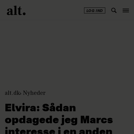
LOG IND
Annonce
alt.dk
Nyheder
Elvira: Sådan
opdagede jeg Marcs
interesse i en anden