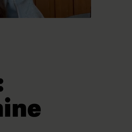
:
mine