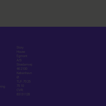
Story
House
Egmont
A/S
Strødamvej
46 2100
København
Ø
TLF: 70 25
75 10
ring
CVR:
83131128