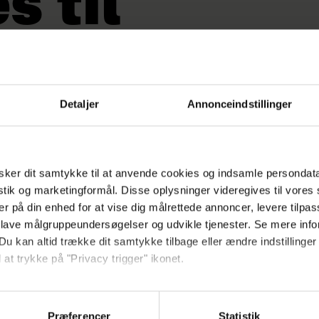
s til
' er Gyrith Cecilie Ross ikke bange for a
deltagere.
Detaljer
Annonceindstillinger
ker dit samtykke til at anvende cookies og indsamle persondat
istik og marketingformål. Disse oplysninger videregives til vore
er på din enhed for at vise dig målrettede annoncer, levere tilpas
 lave målgruppeundersøgelser og udvikle tjenester. Se mere inf
r er det dejligt at sætte ansigt på så mange dick-pic
Du kan altid trække dit samtykke tilbage eller ændre indstillinger
 at trykke på "Privacy trigger" ikonet.
å:
Ude af 'FBOY Island': Klar til 'Sporløs'
ebsitet.
Præferencer
Statistik