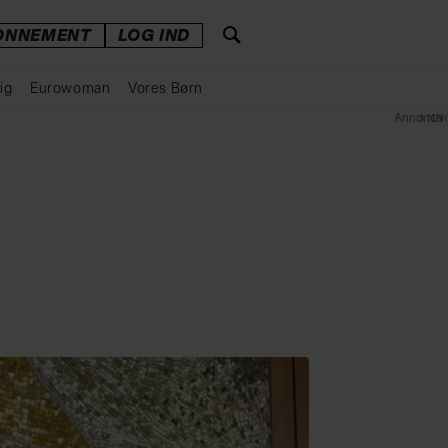
ONNEMENT
LOG IND
ig
Eurowoman
Vores Børn
Annonce