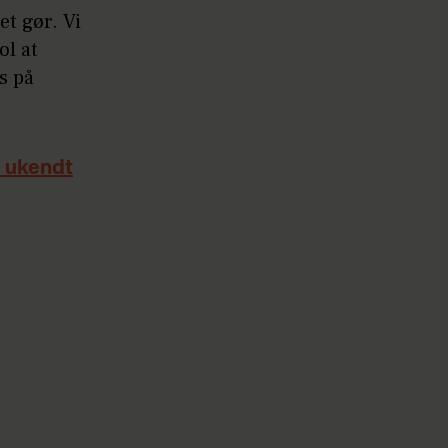
et gør. Vi
ol at
s på
a ukendt