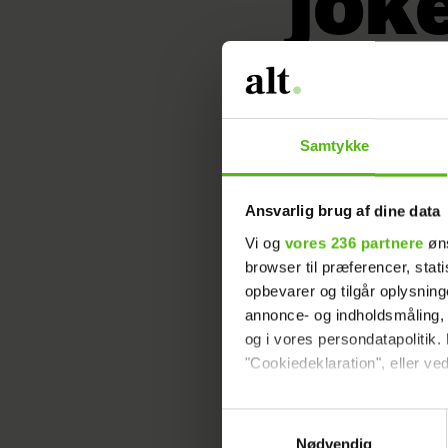
joke
I 'FBOY Island
programmets 
Samtykke
Thea
Ditlev
Ansvarlig brug af dine data
10. Apr 2023 - 08:50
Vi og
vores 236 partnere
øns
browser til præferencer, stat
opbevarer og tilgår oplysning
annonce- og indholdsmåling,
- Ej, hvo
og i vores persondatapolitik. 
"Cookiedeklaration", eller ved
Læs ogs
Dine valg anvendes på hele w
Samtykkevalg
Nødvendig