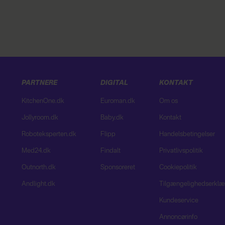
PARTNERE
DIGITAL
KONTAKT
KitchenOne.dk
Euroman.dk
Om os
Jollyroom.dk
Baby.dk
Kontakt
Roboteksperten.dk
Flipp
Handelsbetingelser
Med24.dk
Findalt
Privatlivspolitik
Outnorth.dk
Sponsoreret
Cookiepolitik
Andlight.dk
Tilgængelighedserklæ
Kundeservice
Annoncørinfo