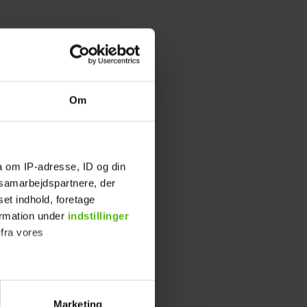
t riste
Om
a om IP-adresse, ID og din
s samarbejdspartnere, der
set indhold, foretage
ormation under
indstillinger
s.
 fra vores
Marketing