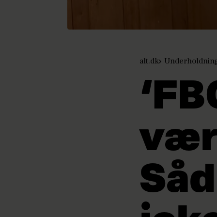
alt.dk
Underholdnin
‘FB
vær
Såd