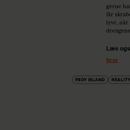
gerne han
får skrab
lyve, når
drengene,
Læs ogs
bror
FBOY ISLAND
REALIT