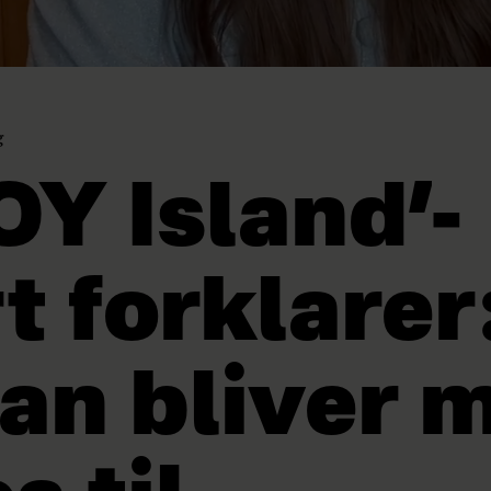
g
OY Island’-
t forklarer
an bliver 