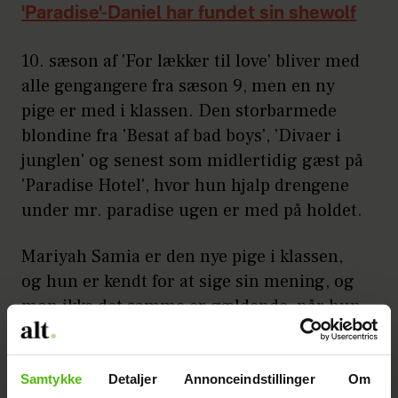
'Paradise'-Daniel har fundet sin shewolf
10. sæson af 'For lækker til love' bliver med
alle gengangere fra sæson 9, men en ny
pige er med i klassen. Den storbarmede
blondine fra 'Besat af bad boys', 'Divaer i
junglen' og senest som midlertidig gæst på
'Paradise Hotel', hvor hun hjalp drengene
under mr. paradise ugen er med på holdet.
Mariyah Samia er den nye pige i klassen,
og hun er kendt for at sige sin mening, og
mon ikke det samme er gældende, når hun
i 10. sæson af 'For lækker til love' skal
prøve at finde kærligheden.
Samtykke
Detaljer
Annonceindstillinger
Om