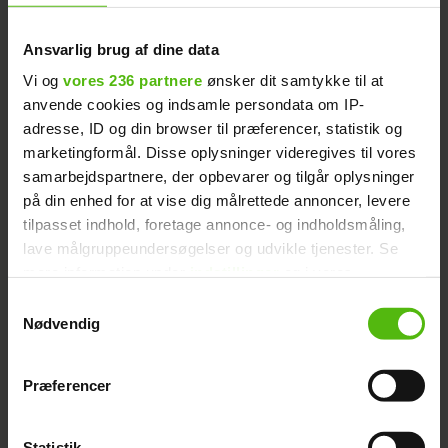
‘Ex on the Beach’-Nicklaes
Læs også:
gør det forbi
Ansvarlig brug af dine data
Vi og
vores 236 partnere
ønsker dit samtykke til at
Du kan se alle syv deltagere i billedearkivet
anvende cookies og indsamle persondata om IP-
øverst på siden, hvor du også kan læse,
adresse, ID og din browser til præferencer, statistik og
hvilke sæsoner de forskellige deltagere har
marketingformål. Disse oplysninger videregives til vores
medvirket i.
samarbejdspartnere, der opbevarer og tilgår oplysninger
på din enhed for at vise dig målrettede annoncer, levere
tilpasset indhold, foretage annonce- og indholdsmåling,
SE HER: En gæst efterlades
Læs også:
lave målgruppeundersøgelser og udvikle tjenester. Se
i stor fare på ‘Paradise Hotel’
mere information under
indstillinger
og i vores
persondatapolitik. Du kan altid trække dit samtykke
Samtykkevalg
UH! Nu er kønnet på
Læs også:
tilbage eller ændre indstillinger fra vores
Nødvendig
"Cookiedeklaration", eller ved at trykke på "Privacy
Geggos baby afsløret
trigger" ikonet.
Præferencer
Dine valg anvendes på hele websitet.
NYHEDER
GALLERY
REALITY
Statistik