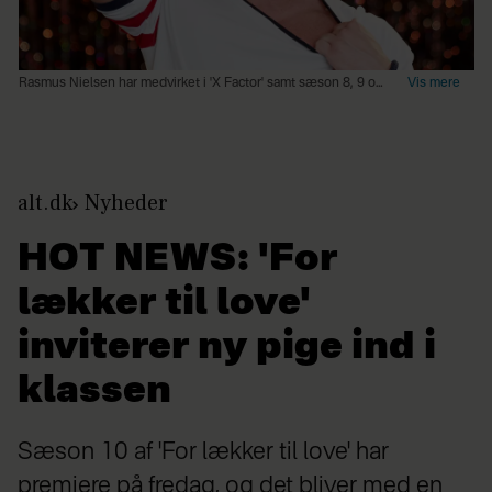
Rasmus Nielsen har medvirket i 'X Factor' samt sæson 8, 9 og nu 10 af 'For lækker til love'. (Foto: Viafree/Viaplay)
alt.dk
Nyheder
HOT NEWS: 'For
lækker til love'
inviterer ny pige ind i
klassen
Sæson 10 af 'For lækker til love' har
premiere på fredag, og det bliver med en