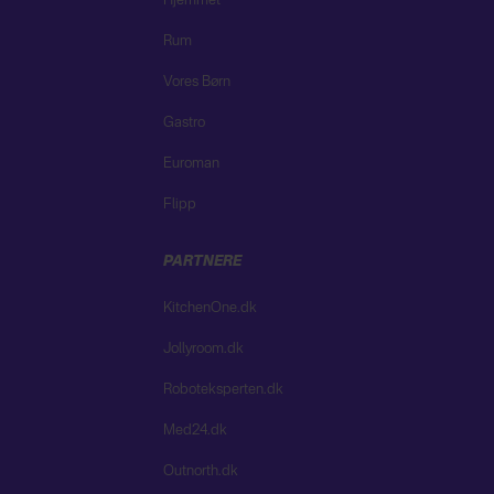
Hjemmet
Rum
Vores Børn
Gastro
Euroman
Flipp
PARTNERE
KitchenOne.dk
Jollyroom.dk
Roboteksperten.dk
Med24.dk
Outnorth.dk