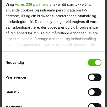
Vi og
vores 236 partnere
ønsker dit samtykke til at
anvende cookies og indsamle persondata om IP-
adresse, ID og din browser til præferencer, statistik og
I 2015 indtog Amalie 'Paradise Hotel' (Foto: TV3)
marketingformål. Disse oplysninger videregives til vores
samarbejdspartnere, der opbevarer og tilgår oplysninger
på din enhed for at vise dig målrettede annoncer, levere
Husker du Banditten fra
tilpasset indhold, foretage annonce- og indholdsmåling,
Læs også:
lave målgruppeundersøgelser og udvikle tjenester. Se
‘Kongerne’? Sådan ser han ud efter
mere information under
indstillinger
og i vores
stort vægttab
persondatapolitik. Du kan altid trække dit samtykke
Samtykkevalg
tilbage eller ændre indstillinger fra vores
Nødvendig
"Cookiedeklaration", eller ved at trykke på "Privacy
trigger" ikonet.
Præferencer
Dine valg anvendes på hele websitet.
Statistik
Vi ønsker dit samtykke til at indsamle og bruge data for
at kunne levere og finansiere relevant journalistisk
Marketing