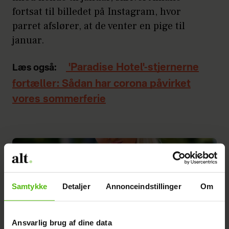
fortsat til billedet på Instagram, hvor
parret afslører, at de venter en pige til
januar.
'Paradise Hotel'-stjernerne
Læs også:
fortæller: Sådan har corona påvirket
vores sommerferie
Samtykke
Detaljer
Annonceindstillinger
Om
Ansvarlig brug af dine data