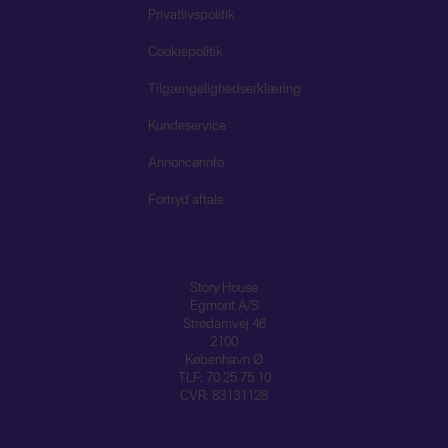
Privatlivspolitik
Cookiepolitik
Tilgængelighedserklæring
Kundeservice
Annoncørinfo
Fortryd aftale
Story House
Egmont A/S
Strødamvej 46
2100
København Ø
TLF: 70 25 75 10
CVR: 83131128