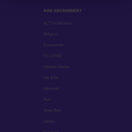
vores
privatlivspolitik
og
cookiepolitik
.
KØB ABONNEMENT
ALT for damerne
BoligLiv
Eurowoman
FIT LIVING
Hendes Verden
Her & Nu
Hjemmet
Rum
Vores Børn
Gastro