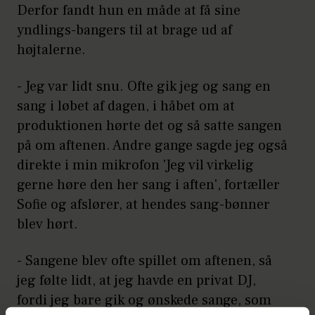
Derfor fandt hun en måde at få sine
yndlings-bangers til at brage ud af
højtalerne.
- Jeg var lidt snu. Ofte gik jeg og sang en
sang i løbet af dagen, i håbet om at
produktionen hørte det og så satte sangen
på om aftenen. Andre gange sagde jeg også
direkte i min mikrofon 'Jeg vil virkelig
gerne høre den her sang i aften', fortæller
Sofie og afslører, at hendes sang-bønner
blev hørt.
- Sangene blev ofte spillet om aftenen, så
jeg følte lidt, at jeg havde en privat DJ,
fordi jeg bare gik og ønskede sange, som