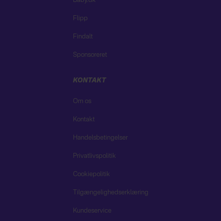
Baby.dk
Flipp
Findalt
Sponsoreret
KONTAKT
Om os
Kontakt
Handelsbetingelser
Privatlivspolitik
Cookiepolitik
Tilgængelighedserklæring
Kundeservice