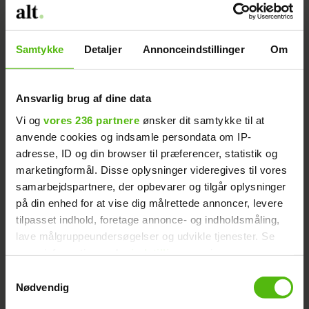
så kom på.
Læs også:
'Ex on the beach'-deltager
Samtykke
Detaljer
Annonceindstillinger
Om
sagde op som barnepige: - Han tog mig
på røven
Ansvarlig brug af dine data
Vi og
vores 236 partnere
ønsker dit samtykke til at
anvende cookies og indsamle persondata om IP-
Modsat tidligere sæsoner af 'Paradise
adresse, ID og din browser til præferencer, statistik og
Hotel', er der de seneste par år også
marketingformål. Disse oplysninger videregives til vores
generelt blevet skruet mere op for
samarbejdspartnere, der opbevarer og tilgår oplysninger
musikken på hotellet. I de tidligere
på din enhed for at vise dig målrettede annoncer, levere
tilpasset indhold, foretage annonce- og indholdsmåling,
sæsoner blev der spillet tre-fire numre, og
lave målgruppeundersøgelser og udvikle tjenester. Se
så blev der slukket. Grunden til det var, at
mere information under
indstillinger
og i vores
mennesker der interagerer med hinanden,
persondatapolitik. Du kan altid trække dit samtykke
Samtykkevalg
er bedre tv end folk, der danser i timevis.
tilbage eller ændre indstillinger fra vores
Nødvendig
"Cookiedeklaration", eller ved at trykke på "Privacy