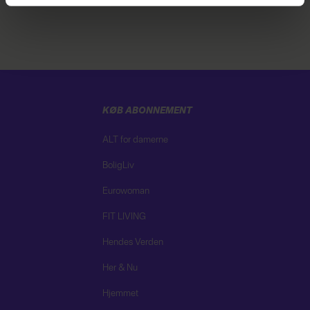
linket i vores cookiepolitik. Du kan læse mere om vores
brug af cookies, samarbejdspartnere og behandling af
dine personoplysninger i forbindelse hermed i både
vores
privatlivspolitik
og
cookiepolitik
.
KØB ABONNEMENT
ALT for damerne
BoligLiv
Eurowoman
FIT LIVING
Hendes Verden
Her & Nu
Hjemmet