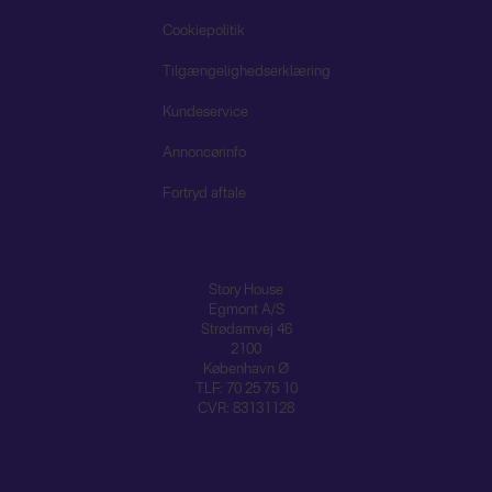
Cookiepolitik
Tilgængelighedserklæring
Kundeservice
Annoncørinfo
Fortryd aftale
Story House
Egmont A/S
Strødamvej 46
2100
København Ø
TLF: 70 25 75 10
CVR: 83131128