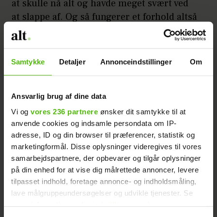
at skulle nå alt og havde meget svært ved
at slappe af. Og så fungerer et forhold altså
bare ikke, siger hun og fortsætter:
- Hvis ikke engang du kan være der for dig
Samtykke
Detaljer
Annonceindstillinger
Om
selv, hvordan skulle du så kunne være der
for en anden?
Ansvarlig brug af dine data
'Paradise'-stjernen arbejder nu på at udøve
Vi og
vores 236 partnere
ønsker dit samtykke til at
selvkærlighed på sig selv og lære at nyde
anvende cookies og indsamle persondata om IP-
sit eget selskab.
adresse, ID og din browser til præferencer, statistik og
marketingformål. Disse oplysninger videregives til vores
Annonce
samarbejdspartnere, der opbevarer og tilgår oplysninger
på din enhed for at vise dig målrettede annoncer, levere
tilpasset indhold, foretage annonce- og indholdsmåling,
lave målgruppeundersøgelser og udvikle tjenester. Se
mere information under
indstillinger
og i vores
persondatapolitik. Du kan altid trække dit samtykke