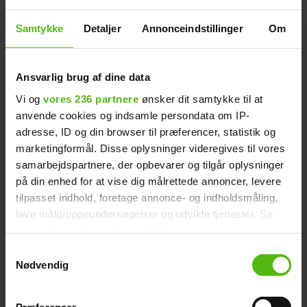
måneder, så mangler de en vigtig
parforholdstest.
Samtykke
Detaljer
Annonceindstillinger
Om
- Vi mangler stadig “Ikea testen”, når
landet åbner op igen, og så skal vi jo også
Ansvarlig brug af dine data
nå til enighed i, hvordan indretningen skal
Vi og
vores 236 partnere
ønsker dit samtykke til at
være, fortæller Mick, der dog ikke regner
anvende cookies og indsamle persondata om IP-
med, at det bliver en udfordring, da parret
adresse, ID og din browser til præferencer, statistik og
er ret ens.
marketingformål. Disse oplysninger videregives til vores
samarbejdspartnere, der opbevarer og tilgår oplysninger
på din enhed for at vise dig målrettede annoncer, levere
- Så det bliver mere hyggeligt end
tilpasset indhold, foretage annonce- og indholdsmåling,
udfordrende, slår Mick fast.
lave målgruppeundersøgelser og udvikle tjenester. Se
mere information under
indstillinger
og i vores
Mick er transkønnet: Sådan
Læs også:
persondatapolitik. Du kan altid trække dit samtykke
Samtykkevalg
tilbage eller ændre indstillinger fra vores
reagerede min familie
Nødvendig
"Cookiedeklaration", eller ved at trykke på "Privacy
Næste skridt i forholdet
trigger" ikonet.