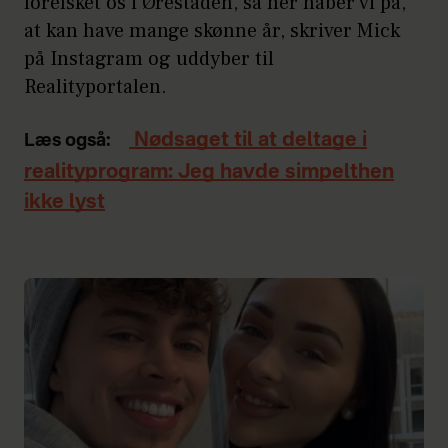
forelsket os i Ørestaden, så her håber vi på,
at kan have mange skønne år, skriver Mick
på Instagram og uddyber til
Realityportalen.
Nødsaget til at deltage i
Læs også:
realityprogram: Jeg havde simpelthen
ikke lyst