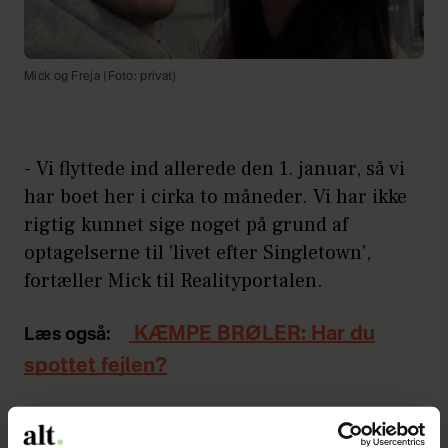
Mick og Freja (Foto: privat)
- Vi flyttede ind allerede den 1. januar, så vi
har boet her i cirka to måneder. Vi har ikke
rigtig kunnet sige noget på grund af
optagelserne til 'livet efter Singletown',
fortæller Mick til Realityportalen.
KÆMPE BRØLER: Har du
Læs også:
spottet fejlen?
Selvom parret har boet sammen to