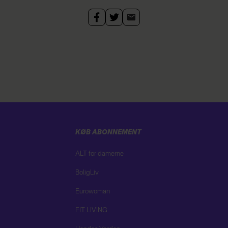
KØB ABONNEMENT
ALT for damerne
BoligLiv
Eurowoman
FIT LIVING