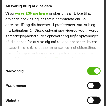
Ansvarlig brug af dine data
Vi og
vores 236 partnere
ønsker dit samtykke til at
Bolette og Jaffer deler stor
Læs også:
anvende cookies og indsamle persondata om IP-
adresse, ID og din browser til præferencer, statistik og
nyhed
marketingformål. Disse oplysninger videregives til vores
samarbejdspartnere, der opbevarer og tilgår oplysninger
på din enhed for at vise dig målrettede annoncer, levere
tilpasset indhold, foretage annonce- og indholdsmåling,
lave målgruppeundersøgelser og udvikle tjenester. Se
mere information under
indstillinger
og i vores
persondatapolitik. Du kan altid trække dit samtykke
Samtykkevalg
tilbage eller ændre indstillinger fra vores
Nødvendig
"Cookiedeklaration", eller ved at trykke på "Privacy
trigger" ikonet.
Præferencer
Dine valg anvendes på hele websitet.
Statistik
Vi ønsker dit samtykke til at indsamle og bruge data for
Vis dette opslag på Instagram