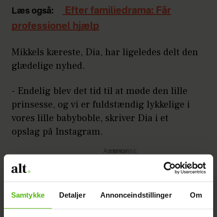
Efter familiedrama: Får
Læs også:
professionel hjælp
Mikkels kæreste, Dia, har ligeledes delt den
glædelige nyhed.
- Endelig blev det tid til at møde den lille
prinsesse, og vi er fuldstændig lykkelige i
vores lille babyboble, skriver Dia i et
opslag på Instagram.
Annonce
Samtykke
Detaljer
Annonceindstillinger
Om