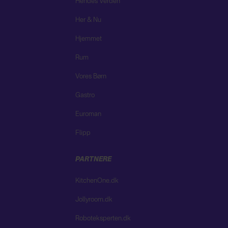
Hendes Verden
Her & Nu
Hjemmet
Rum
Vores Børn
Gastro
Euroman
Flipp
PARTNERE
KitchenOne.dk
Jollyroom.dk
Roboteksperten.dk