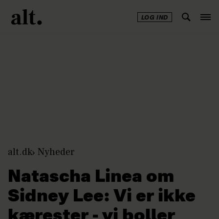
LOG IND
Annonce
alt.dk
Nyheder
Natascha Linea om
Sidney Lee: Vi er ikke
kærester - vi boller