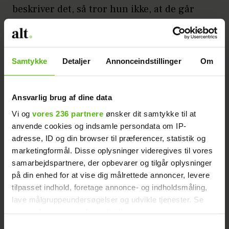
beskriver det, så tror hun ikke, at de går
hen og bliver et par.
- Jeg k
unne ikke se, at vi kunne blive
Samtykke
Detaljer
Annonceindstillinger
Om
kærester. Vi kysser og boller bare lidt, og
det passer os begge super godt, siger hun
og påpeger, at man ofte ser, at når venner
Ansvarlig brug af dine data
bliver kærester, så går det ikke.
Vi og
vores 236 partnere
ønsker dit samtykke til at
anvende cookies og indsamle persondata om IP-
Annonce
adresse, ID og din browser til præferencer, statistik og
marketingformål. Disse oplysninger videregives til vores
samarbejdspartnere, der opbevarer og tilgår oplysninger
på din enhed for at vise dig målrettede annoncer, levere
tilpasset indhold, foretage annonce- og indholdsmåling,
lave målgruppeundersøgelser og udvikle tjenester. Se
mere information under
indstillinger
og i vores
persondatapolitik. Du kan altid trække dit samtykke
Samtykkevalg