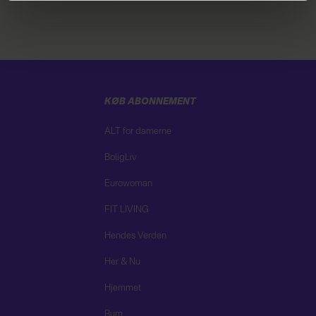
brug af cookies, samarbejdspartnere og behandling af
dine personoplysninger i forbindelse hermed i både
vores
privatlivspolitik
og
cookiepolitik
.
KØB ABONNEMENT
ALT for damerne
BoligLiv
Eurowoman
FIT LIVING
Hendes Verden
Her & Nu
Hjemmet
Rum