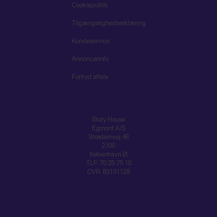
Cookiepolitik
Tilgængelighedserklæring
Kundeservice
Annoncørinfo
Fortryd aftale
Story House
Egmont A/S
Strødamvej 46
2100
København Ø
TLF: 70 25 75 10
CVR: 83131128