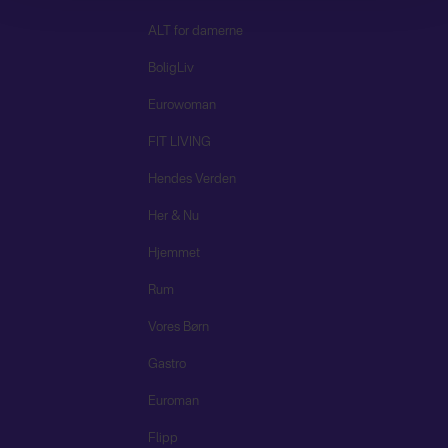
ALT for damerne
BoligLiv
Eurowoman
FIT LIVING
Hendes Verden
Her & Nu
Hjemmet
Rum
Vores Børn
Gastro
Euroman
Flipp