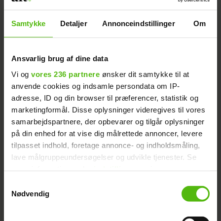
Samtykke
Detaljer
Annonceindstillinger
Om
Slaget på Karl Weihe næse har forsaget en
kæmpe hævelse.
Ansvarlig brug af dine data
Vi og
vores 236 partnere
ønsker dit samtykke til at
- Jeg er bange for, at jeg har brækket
anvende cookies og indsamle persondata om IP-
næsen. Den er virkelig hævet. Jeg har
adresse, ID og din browser til præferencer, statistik og
ligget med is hele dagen, og jeg skal også
marketingformål. Disse oplysninger videregives til vores
til lægen i morgen, fortæller han.
samarbejdspartnere, der opbevarer og tilgår oplysninger
på din enhed for at vise dig målrettede annoncer, levere
tilpasset indhold, foretage annonce- og indholdsmåling,
Kasper Hjulmand efter
Læs også:
lave målgruppeundersøgelser og udvikle tjenester. Se
skilsmissen: Jeg tror på kærligheden
mere information under
indstillinger
og i vores
persondatapolitik. Du kan altid trække dit samtykke
Samtykkevalg
tilbage eller ændre indstillinger fra vores
Nødvendig
"Cookiedeklaration", eller ved at trykke på "Privacy
- Det gør mig ked af det at få sådan en
trigger" ikonet.