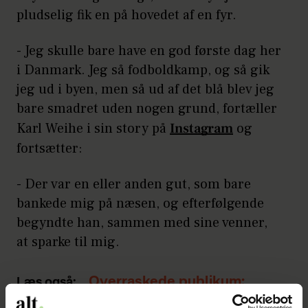
pludselig fik en på hovedet af en fyr.
- Jeg skulle bare have en god første dag her
i Danmark. Jeg så fodboldkamp, og så gik
jeg ud i byen, men så ud af det blå blev jeg
bare smadret uden nogen grund, fortæller
Karl Weihe i sin story på
Instagram
og
fortsætter:
- Der var en eller anden gut, som bare
bankede mig på næsen, og efterfølgende
begyndte han, sammen med sine venner,
at sparke til mig.
Overraskede publikum:
Læs også:
Rasmus Seebach far for tredje gang