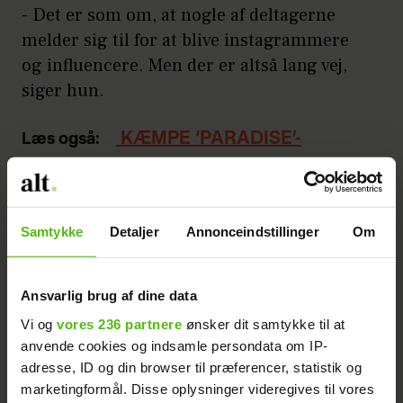
- Det er som om, at nogle af deltagerne
melder sig til for at blive instagrammere
og influencere. Men der er altså lang vej,
siger hun.
KÆMPE ‘PARADISE’-
Læs også:
BRØLER: Optagelserne er forsvundet
Annonce
Samtykke
Detaljer
Annonceindstillinger
Om
Ansvarlig brug af dine data
Vi og
vores 236 partnere
ønsker dit samtykke til at
anvende cookies og indsamle persondata om IP-
adresse, ID og din browser til præferencer, statistik og
Og det er ikke kun deltagerne, men også
marketingformål. Disse oplysninger videregives til vores