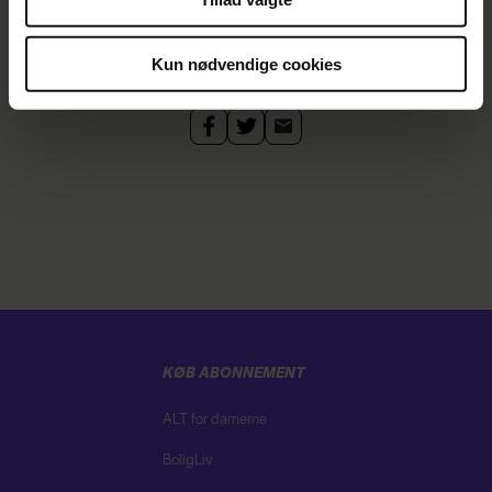
optimere vores reklametiltag på sociale medier og til at
BIKINI ISLAND
NYHEDER
REALITY
vise dig funktioner i forbindelse med sociale medier.
Kun nødvendige cookies
Du kan til enhver tid trække dit samtykke tilbage via
linket i vores cookiepolitik. Du kan læse mere om vores
brug af cookies, samarbejdspartnere og behandling af
dine personoplysninger i forbindelse hermed i både
vores
privatlivspolitik
og
cookiepolitik
.
KØB ABONNEMENT
ALT for damerne
BoligLiv