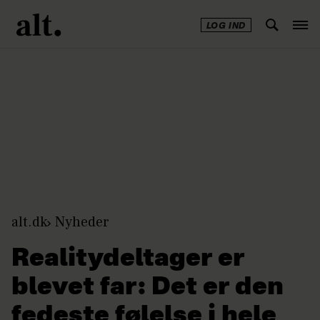
LOG IND
Annonce
alt.dk
Nyheder
Realitydeltager er
blevet far: Det er den
fedeste følelse i hele