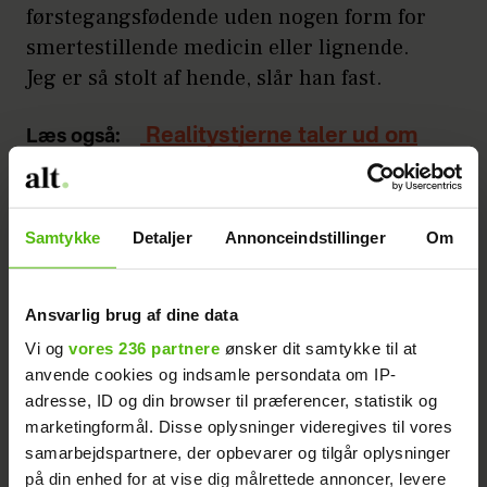
førstegangsfødende uden nogen form for
smertestillende medicin eller lignende.
Jeg er så stolt af hende, slår han fast.
Realitystjerne taler ud om
Læs også:
hårdt år: Jeg er stadig i dyb sorg
Uenige om navn
Samtykke
Detaljer
Annonceindstillinger
Om
Parret har givet datteren navnet Alma
Eleonora, men det var ikke helt uden et par
Ansvarlig brug af dine data
diskussioner.
Vi og
vores 236 partnere
ønsker dit samtykke til at
anvende cookies og indsamle persondata om IP-
- Vi havde svært ved at blive enige, da jeg
adresse, ID og din browser til præferencer, statistik og
marketingformål. Disse oplysninger videregives til vores
gerne ville have et specielt og unikt navn,
samarbejdspartnere, der opbevarer og tilgår oplysninger
og Christine ville gerne have et mere
på din enhed for at vise dig målrettede annoncer, levere