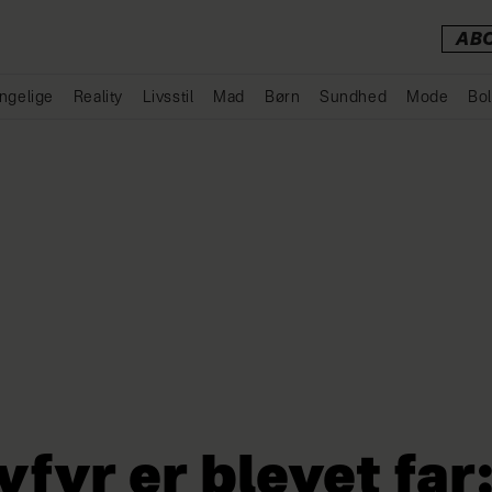
AB
ngelige
Reality
Livsstil
Mad
Børn
Sundhed
Mode
Bol
Annonce
yfyr er blevet far