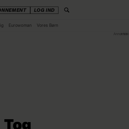
ONNEMENT
LOG IND
ig
Eurowoman
Vores Børn
Annonce
: Tog