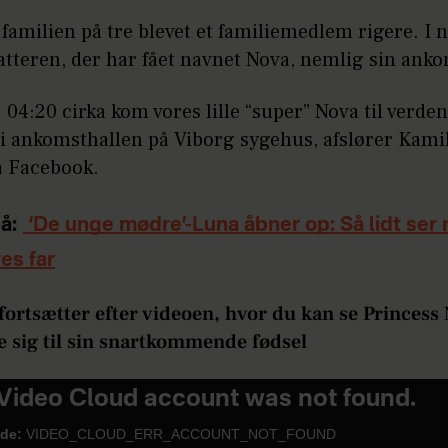
familien på tre blevet et familiemedlem rigere. I n
atteren, der har fået navnet Nova, nemlig sin anko
l. 04:20 cirka kom vores lille “super” Nova til verde
 i ankomsthallen på Viborg sygehus, afslører Kamil
å Facebook.
å:
‘De unge mødre’-Luna åbner op: Så lidt ser
es far
fortsætter efter videoen, hvor du kan se Princess
e sig til sin snartkommende fødsel
Video Cloud account was not found.
ode:
VIDEO_CLOUD_ERR_ACCOUNT_NOT_FOUND