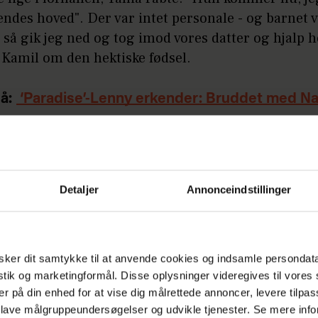
des hoved". Der var intet personale - og barnet v
, så gik jeg ned og tog imod vores datter og hjalp 
 Kamil om den hektiske fødsel.
å:
‘Paradise’-Lenny erkender: Bruddet med Na
rdt på mig
Annonce
Detaljer
Annonceindstillinger
ker dit samtykke til at anvende cookies og indsamle persondat
istik og marketingformål. Disse oplysninger videregives til vore
er på din enhed for at vise dig målrettede annoncer, levere tilpas
vde sikret sig, at hans nyfødte datter og kæreste
 lave målgruppeundersøgelser og udvikle tjenester. Se mere inf