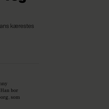
 hans kærestes
unny
 Han bor
eborg, som