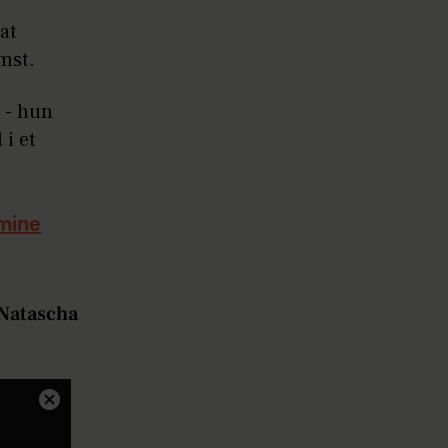
at
mst.
n - hun
 i et
 mine
 Natascha
Close
Modal