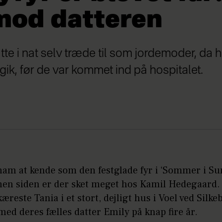
imod datteren
tte i nat selv træde til som jordemoder, da
gik, før de var kommet ind på hospitalet.
 ham at kende som den festglade fyr i ‘Sommer i S
men siden er der sket meget hos Kamil Hedegaard.
æreste Tania i et stort, dejligt hus i Voel ved Silk
med deres fælles datter Emily på knap fire år.