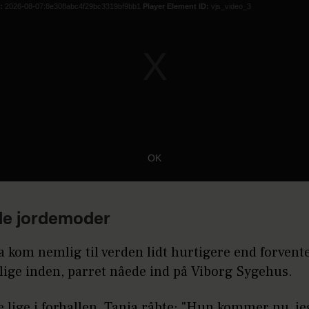
:
2026-08-07:8e308abc4f29bc3319bf9bb1
Player Element ID:
vjs_video_3
OK
e jordemoder
a kom nemlig til verden lidt hurtigere end forvente
lige inden, parret nåede ind på Viborg Sygehus.
e lige i forhallen, Tania råbte: "Hun kommer nu, j