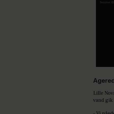
a
Session ID
modal
window.
Agered
Lille Nov
vand gik 
- Vi nåed