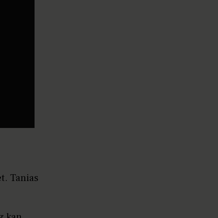
Dialog
t. Tanias
eg kan