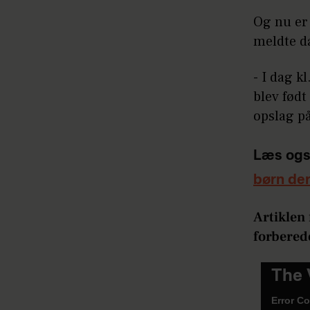
Og nu er 
meldte d
- I dag k
blev født
opslag p
Læs ogs
børn der
Artiklen 
forbered
This
The 
is
Error C