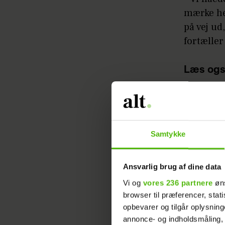
mærke hen
på vej ud
fortæller
Læs ogs
taget hå
Samtykke
Ansvarlig brug af dine data
Vi og
vores 236 partnere
øns
browser til præferencer, stat
opbevarer og tilgår oplysning
Da han ha
annonce- og indholdsmåling,