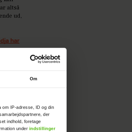
ar altså
hende ud,
dja har
Om
a om IP-adresse, ID og din
s samarbejdspartnere, der
set indhold, foretage
n begge
ormation under
indstillinger