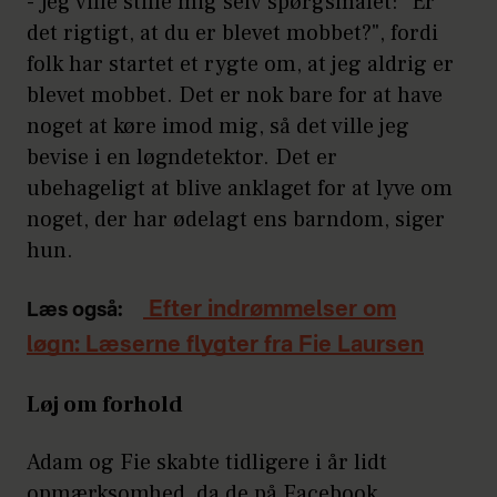
- Jeg ville stille mig selv spørgsmålet: "Er
det rigtigt, at du er blevet mobbet?", fordi
folk har startet et rygte om, at jeg aldrig er
blevet mobbet. Det er nok bare for at have
noget at køre imod mig, så det ville jeg
bevise i en løgndetektor. Det er
ubehageligt at blive anklaget for at lyve om
noget, der har ødelagt ens barndom, siger
hun.
Efter indrømmelser om
Læs også:
løgn: Læserne flygter fra Fie Laursen
Løj om forhold
Adam og Fie skabte tidligere i år lidt
opmærksomhed, da de på Facebook