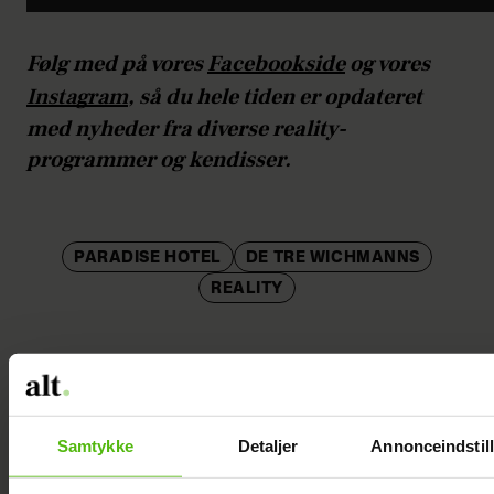
Følg med på vores
Facebookside
og vores
Instagram
, så du hele tiden er opdateret
med nyheder fra diverse reality-
programmer og kendisser.
PARADISE HOTEL
DE TRE WICHMANNS
REALITY
Samtykke
Detaljer
Annonceindstill