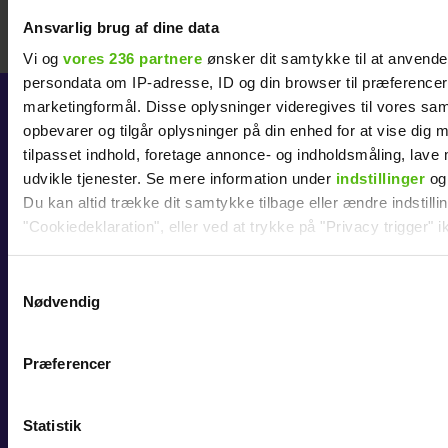
Ansvarlig brug af dine data
Vi og
vores 236 partnere
ønsker dit samtykke til at anvend
persondata om IP-adresse, ID og din browser til præferencer, 
marketingformål. Disse oplysninger videregives til vores sa
opbevarer og tilgår oplysninger på din enhed for at vise dig 
KØB ABONNEMENT
tilpasset indhold, foretage annonce- og indholdsmåling, lav
ALT for damerne
udvikle tjenester. Se mere information under
indstillinger
og 
Du kan altid trække dit samtykke tilbage eller ændre indstilli
BoligLiv
"Cookiedeklaration", eller ved at trykke på "Privacy trigger" i
Eurowoman
Dine valg anvendes på hele websitet.
Samtykkevalg
FIT LIVING
Nødvendig
Vi ønsker dit samtykke til at indsamle og bruge data for at k
Hendes Verden
relevant journalistisk indhold til dig.
Her & Nu
Præferencer
Vi anvender egne cookies og cookies fra tredjeparter til at a
vores hjemmeside. Vi indsamler data om IP, ID og din browser 
Hjemmet
generere statistik og huske dine præferencer samt til brug fo
Statistik
Rum
optimere vores reklametiltag på sociale medier og til at vise d