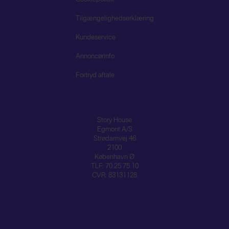
Tilgængelighedserklæring
Kundeservice
Annoncørinfo
Fortryd aftale
Story House
Egmont A/S
Strødamvej 46
2100
København Ø
TLF: 70 25 75 10
CVR: 83131128